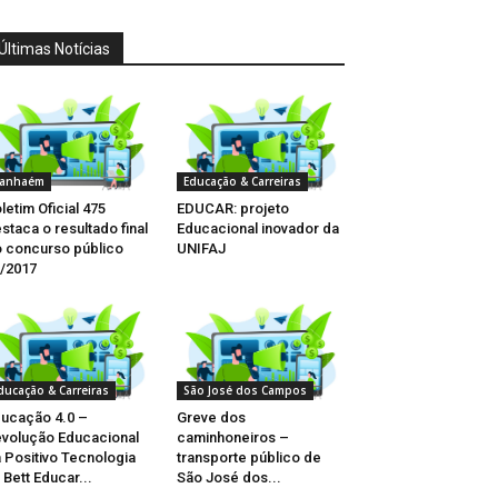
Últimas Notícias
tanhaém
Educação & Carreiras
letim Oficial 475
EDUCAR: projeto
staca o resultado final
Educacional inovador da
 concurso público
UNIFAJ
/2017
ducação & Carreiras
São José dos Campos
ucação 4.0 –
Greve dos
volução Educacional
caminhoneiros –
 Positivo Tecnologia
transporte público de
 Bett Educar...
São José dos...