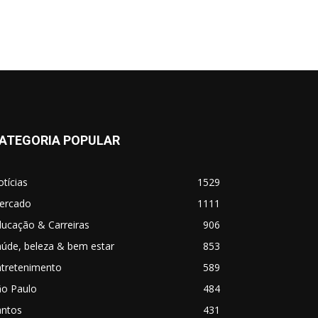
ATEGORIA POPULAR
tícias
1529
ercado
1111
ucação & Carreiras
906
úde, beleza & bem estar
853
ntretenimento
589
ão Paulo
484
antos
431