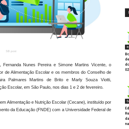
I
SB post
Bo
de
do
o, Fernanda Nunes Pereira e Simone Martins Vicente, o
02
etor de Alimentação Escolar e os membros do Conselho de
ira Palmares Martins de Brito e Marly Souza Viotti,
ção Escolar, em São Paulo, nos dias 1 e 2 de fevereiro.
E
 em Alimentação e Nutrição Escolar (Cecane), instituído por
Ed
imento da Educação (FNDE) com a Universidade Federal de
Re
da
na