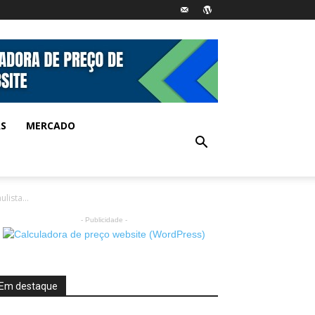
AS
MERCADO
lista...
- Publicidade -
Em destaque