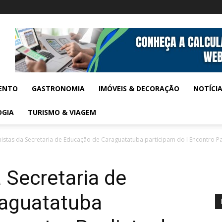
ENTO
GASTRONOMIA
IMÓVEIS & DECORAÇÃO
NOTÍCI
OGIA
TURISMO & VIAGEM
nistas da Secretaria de Educação de Caraguatatuba participam do I Encontro Pau
 Secretaria de
aguatatuba