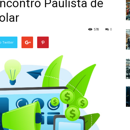
Encontro Paulista de
olar
578
0
o Twitter