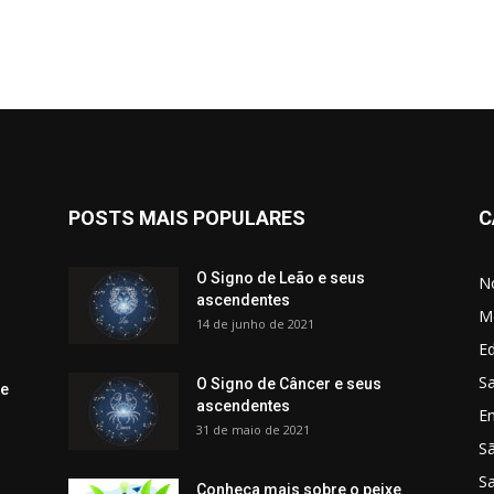
POSTS MAIS POPULARES
C
O Signo de Leão e seus
No
ascendentes
M
14 de junho de 2021
Ed
Sa
O Signo de Câncer e seus
 e
ascendentes
E
31 de maio de 2021
S
S
Conheça mais sobre o peixe