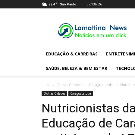
C
22.4
07/ 08/ 26
São Paulo
Lamattina
Digital
News
EDUCAÇÃO & CARREIRAS
ENTRETENIM
SAÚDE, BELEZA & BEM ESTAR
TECNOL
Inicio
Outras Cidades
Caraguatatuba
Nutricio
Outras Cidades
Caraguatatuba
Nutricionistas da
Educação de Car