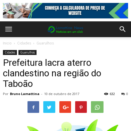
Inicio
Cidades
Guarulhos
Cidades
Guarulhos
Prefeitura lacra aterro
clandestino na região do
Taboão
Por
Bruno Lamattina
-
10 de outubro de 2017
632
0