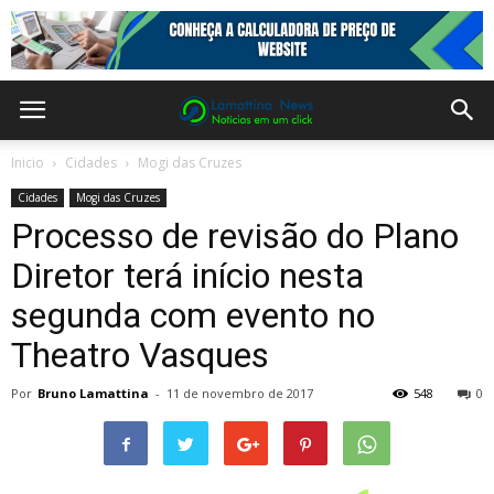
Inicio
Cidades
Mogi das Cruzes
Cidades
Mogi das Cruzes
Processo de revisão do Plano
Diretor terá início nesta
segunda com evento no
Theatro Vasques
Por
Bruno Lamattina
-
11 de novembro de 2017
548
0