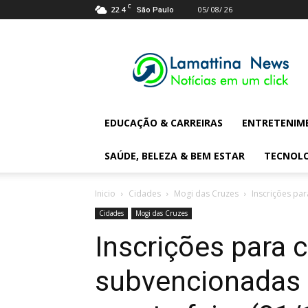
C
22.4
05/ 08/ 26
São Paulo
Lamattina
Digital
News
EDUCAÇÃO & CARREIRAS
ENTRETENIM
SAÚDE, BELEZA & BEM ESTAR
TECNOL
Inicio
Cidades
Mogi das Cruzes
Inscrições par
Cidades
Mogi das Cruzes
Inscrições para 
subvencionadas t