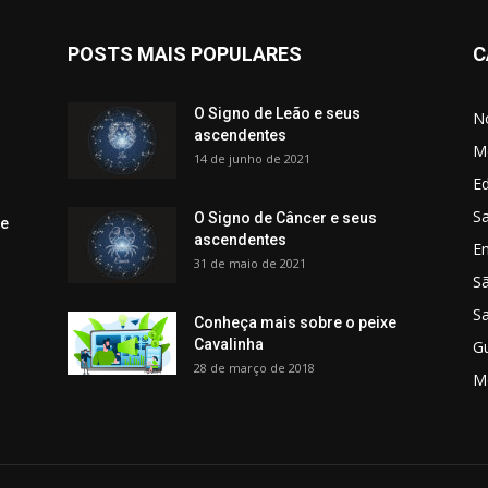
POSTS MAIS POPULARES
C
O Signo de Leão e seus
No
ascendentes
M
14 de junho de 2021
Ed
Sa
O Signo de Câncer e seus
 e
ascendentes
E
31 de maio de 2021
S
S
Conheça mais sobre o peixe
Cavalinha
G
28 de março de 2018
M