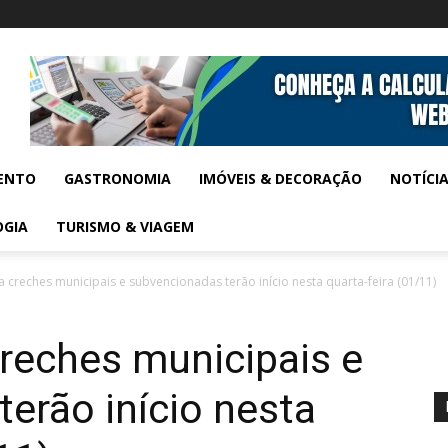
ENTO
GASTRONOMIA
IMÓVEIS & DECORAÇÃO
NOTÍCI
OGIA
TURISMO & VIAGEM
a creches municipais e subvencionadas terão início nesta quarta-feira (01/11)
creches municipais e
erão início nesta