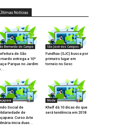
Últimas Notícias
ão Bernardo do Campo
São José dos Campos
efeitura de São
Fundhas (SJC) busca por
rnardo entrega a 10ª
primeiro lugar em
aça-Parque no Jardim
torneio no Sesc
...
açapava
Moda
ndo Social de
Khelf dá 10 dicas do que
lidariedade de
será tendência em 2018
çapava: Curso Arte
linária inicia duas...