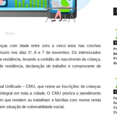
SB post
S
anças com idade entre zero a cinco anos nas creches
Pr
ruzes nos dias 1º, 6 e 7 de novembro. Os interessados
Be
Pr
 residência, levando a certidão de nascimento da criança,
do
 residência, declaração de trabalho e comprovante de
pal Unificado – CMU, que reúne as inscrições de crianças
C
 integral em toda a cidade. O CMU prioriza o atendimento
Fu
 em que residem ou trabalham e famílias com menor renda
So
m situação de vulnerabilidade social.
Ca
Cu