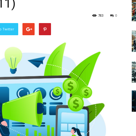
11)
783
0
o Twitter