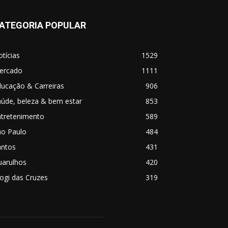
ATEGORIA POPULAR
tícias
1529
ercado
1111
ucação & Carreiras
906
úde, beleza & bem estar
853
ntretenimento
589
ão Paulo
484
antos
431
uarulhos
420
ogi das Cruzes
319