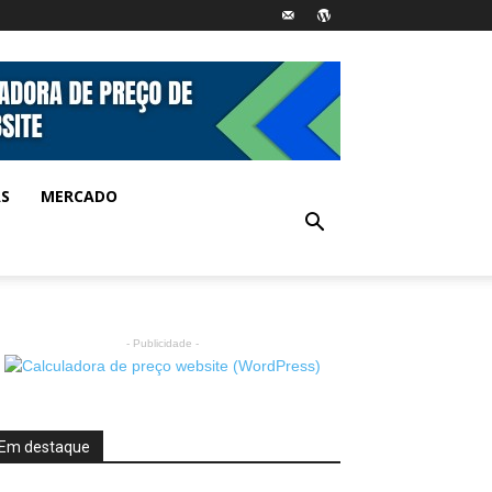
AS
MERCADO
- Publicidade -
Em destaque