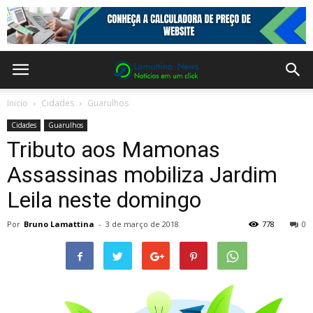
Inicio
Cidades
Guarulhos
Cidades
Guarulhos
Tributo aos Mamonas
Assassinas mobiliza Jardim
Leila neste domingo
Por
Bruno Lamattina
-
3 de março de 2018
778
0