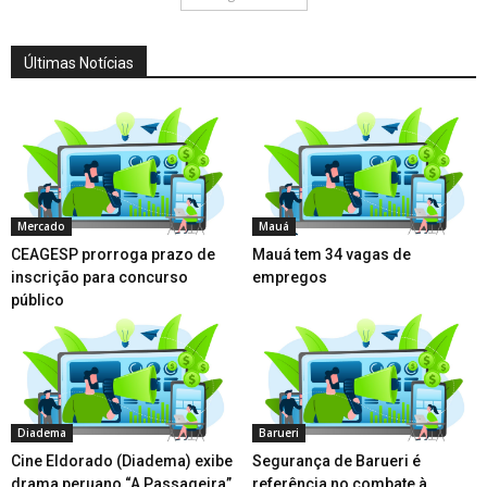
Últimas Notícias
Mercado
Mauá
CEAGESP prorroga prazo de
Mauá tem 34 vagas de
inscrição para concurso
empregos
público
Diadema
Barueri
Cine Eldorado (Diadema) exibe
Segurança de Barueri é
drama peruano “A Passageira”
referência no combate à