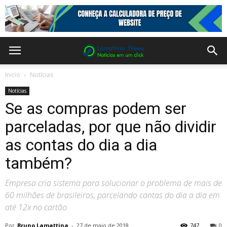
Inicio
Notícias
Notícias
Se as compras podem ser
parceladas, por que não dividir
as contas do dia a dia
também?
Empresa cria sistema para solucionar o problema de mais de
60 milhões de brasileiros, parcelando contas do dia a dia em
até 12x no cartão
Por
Bruno Lamattina
-
27 de maio de 2018
747
0