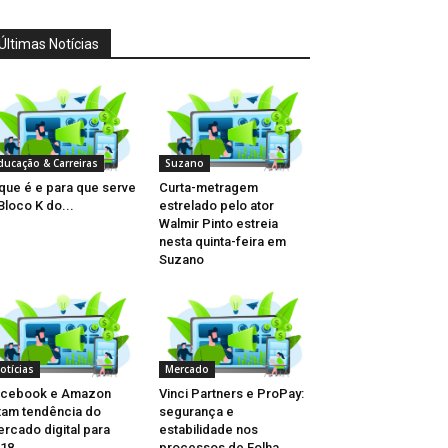
Últimas Notícias
ducação & Carreiras
Suzano
que é e para que serve
Curta-metragem
Bloco K do...
estrelado pelo ator
Walmir Pinto estreia
nesta quinta-feira em
Suzano
otícias
Mercado
acebook e Amazon
Vinci Partners e ProPay:
tam tendência do
segurança e
rcado digital para
estabilidade nos
18
processos de Folha...