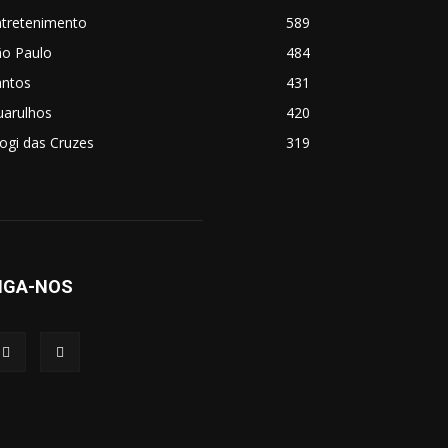
ntretenimento
589
ão Paulo
484
antos
431
uarulhos
420
ogi das Cruzes
319
IGA-NOS