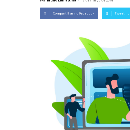
Por
Bruno Lamattina
-
17 de março de 2018
Compartilhar no Facebook
Tweet no 