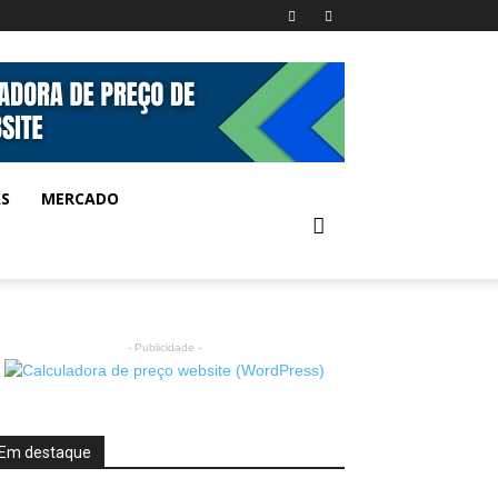
AS
MERCADO
- Publicidade -
Em destaque