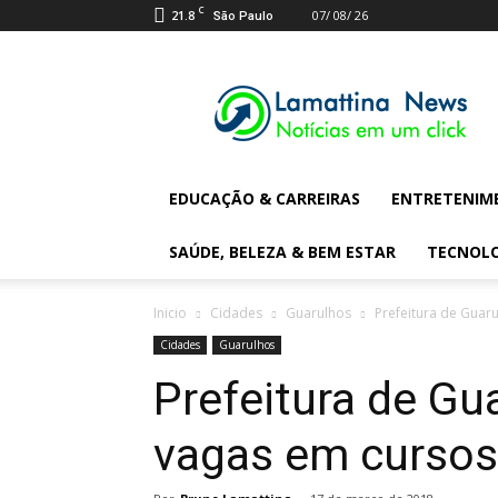
C
21.8
07/ 08/ 26
São Paulo
Lamattina
Digital
News
EDUCAÇÃO & CARREIRAS
ENTRETENIM
SAÚDE, BELEZA & BEM ESTAR
TECNOL
Inicio
Cidades
Guarulhos
Prefeitura de Guar
Cidades
Guarulhos
Prefeitura de Gu
vagas em cursos 