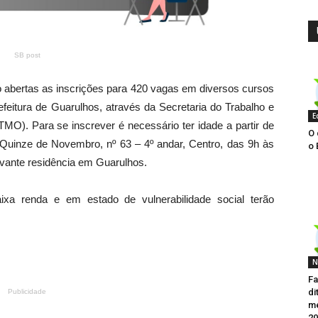
SB post
o abertas as inscrições para 420 vagas em diversos cursos
refeitura de Guarulhos, através da Secretaria do Trabalho e
E
O). Para se inscrever é necessário ter idade a partir de
O 
 Quinze
de Novembro
, nº 63 – 4º andar, Centro, das 9h às
o 
ovante residência em Guarulhos.
ixa renda e em estado de vulnerabilidade social
ter
ão
N
F
di
Publicidade
me
20