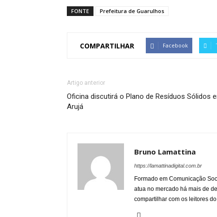
FONTE
Prefeitura de Guarulhos
COMPARTILHAR
Facebook
Artigo anterior
Oficina discutirá o Plano de Resíduos Sólidos 
Arujá
Bruno Lamattina
https://lamattinadigital.com.br
Formado em Comunicação Socia
atua no mercado há mais de d
compartilhar com os leitores do