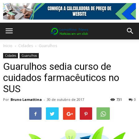
Inicio
Cidades
Guarulhos
Cidades
Guarulhos
Guarulhos sedia curso de
cuidados farmacêuticos no
SUS
Por
Bruno Lamattina
-
30 de outubro de 2017
731
0