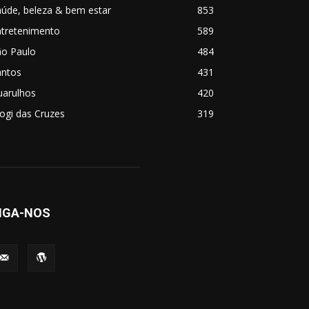
úde, beleza & bem estar
853
ntretenimento
589
ão Paulo
484
antos
431
uarulhos
420
ogi das Cruzes
319
IGA-NOS