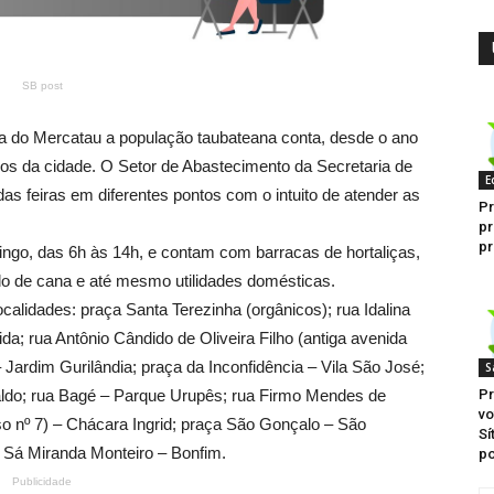
SB post
ira do Mercatau a população taubateana conta, desde o ano
ros da cidade. O Setor de Abastecimento da Secretaria de
E
as feiras em diferentes pontos com o intuito de atender as
P
pr
p
mingo, das 6h às 14h, e contam com barracas de hortaliças,
aldo de cana e até mesmo utilidades domésticas.
ocalidades: praça Santa Terezinha (orgânicos); rua Idalina
; rua Antônio Cândido de Oliveira Filho (antiga avenida
Jardim Gurilândia; praça da Inconfidência – Vila São José;
S
ldo; rua Bagé – Parque Urupês; rua Firmo Mendes de
Pr
vo
sso nº 7) – Chácara Ingrid; praça São Gonçalo – São
Sí
. Sá Miranda Monteiro – Bonfim.
po
Publicidade