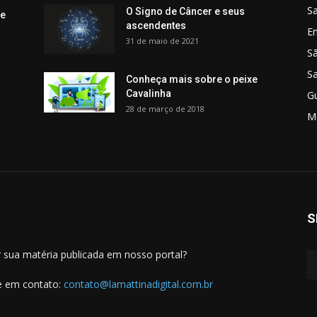
Sa
O Signo de Câncer e seus
 e
ascendentes
E
31 de maio de 2021
S
S
Conheça mais sobre o peixe
Cavalinha
G
28 de março de 2018
M
S
 sua matéria publicada em nosso portal?
e em contato:
contato@lamattinadigital.com.br