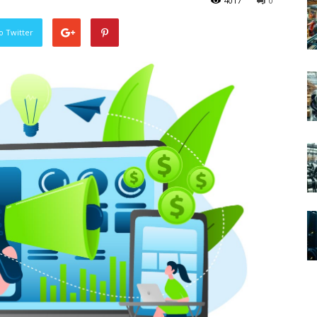
4017
0
o Twitter