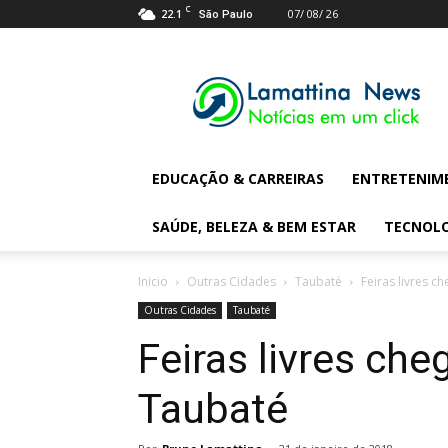
C
22.1
07/ 08/ 26
São Paulo
Lamattina
Digital
News
EDUCAÇÃO & CARREIRAS
ENTRETENIM
SAÚDE, BELEZA & BEM ESTAR
TECNOL
Inicio
Outras Cidades
Taubaté
Feiras livres c
Outras Cidades
Taubaté
Feiras livres che
Taubaté