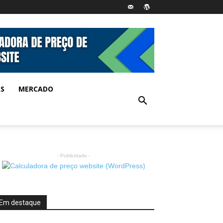
AS
MERCADO
- Publicidade -
Em destaque