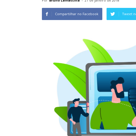
Por
Bruno Lamattina
-
21 de janeiro de 2018
Compartilhar no Facebook
Tweet n