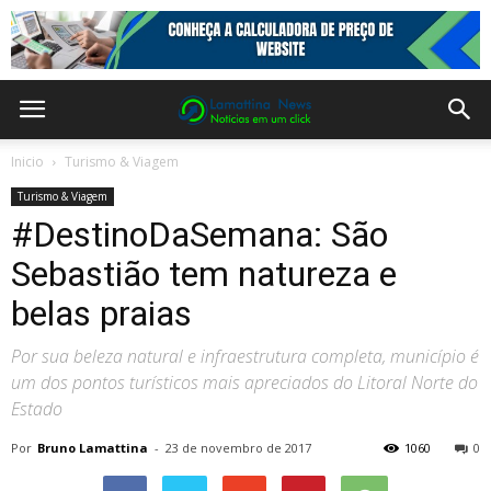
Inicio
Turismo & Viagem
Turismo & Viagem
#DestinoDaSemana: São
Sebastião tem natureza e
belas praias
Por sua beleza natural e infraestrutura completa, município é
um dos pontos turísticos mais apreciados do Litoral Norte do
Estado
Por
Bruno Lamattina
-
23 de novembro de 2017
1060
0