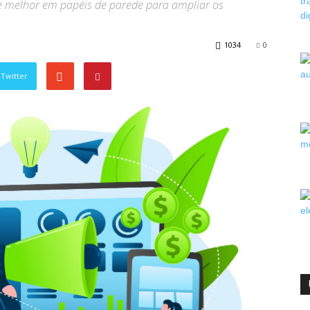
de melhor em papéis de parede para ampliar os
1034
0
Twitter