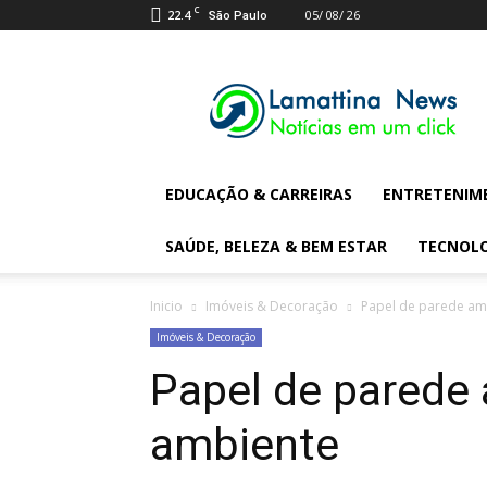
C
22.4
05/ 08/ 26
São Paulo
Lamattina
Digital
News
EDUCAÇÃO & CARREIRAS
ENTRETENIM
SAÚDE, BELEZA & BEM ESTAR
TECNOL
Inicio
Imóveis & Decoração
Papel de parede amp
Imóveis & Decoração
Papel de parede 
ambiente