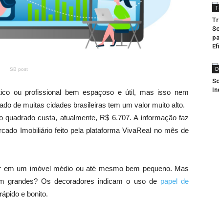
T
Tr
So
pa
Ef
D
SB post
So
In
co ou profissional bem espaçoso e útil, mas isso nem
do de muitas cidades brasileiras tem um valor muito alto.
 quadrado custa, atualmente, R$ 6.707. A informação faz
cado Imobiliário feito pela plataforma VivaReal no mês de
stir em um imóvel médio ou até mesmo bem pequeno. Mas
em grandes? Os decoradores indicam o uso de
papel de
rápido e bonito.