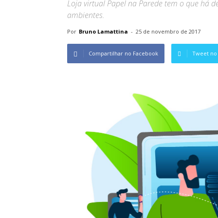
Loja virtual Papel na Parede tem o que há 
ambientes.
Por
Bruno Lamattina
-
25 de novembro de 2017
Compartilhar no Facebook
Tweet no 