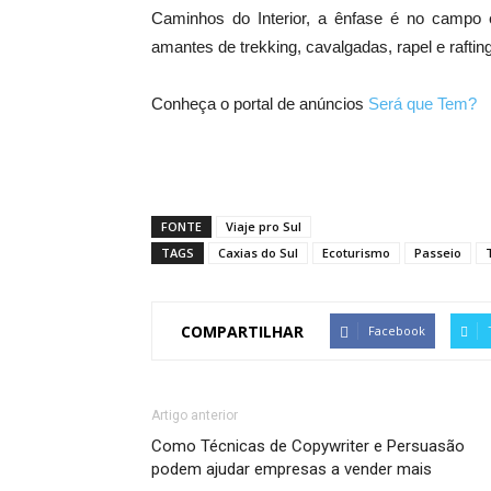
Caminhos do Interior, a ênfase é no campo e 
amantes de trekking, cavalgadas, rapel e rafting
Conheça o portal de anúncios
Será que Tem?
FONTE
Viaje pro Sul
TAGS
Caxias do Sul
Ecoturismo
Passeio
COMPARTILHAR
Facebook
Artigo anterior
Como Técnicas de Copywriter e Persuasão
podem ajudar empresas a vender mais