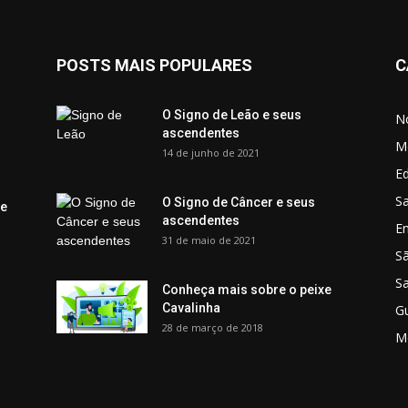
POSTS MAIS POPULARES
C
O Signo de Leão e seus
No
ascendentes
M
14 de junho de 2021
Ed
Sa
O Signo de Câncer e seus
 e
ascendentes
E
31 de maio de 2021
S
S
Conheça mais sobre o peixe
Cavalinha
G
28 de março de 2018
M