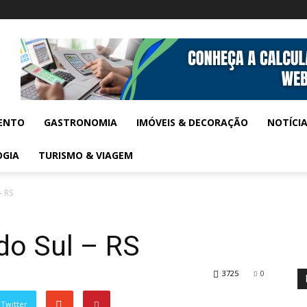
ENTO
GASTRONOMIA
IMÓVEIS & DECORAÇÃO
NOTÍCI
OGIA
TURISMO & VIAGEM
– RS
do Sul – RS
3725
0
Twitter