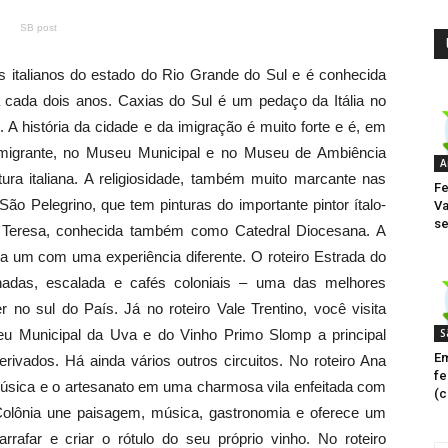
SB post
es italianos do estado do Rio Grande do Sul e é conhecida
a cada dois anos. Caxias do Sul é um pedaço da Itália no
 A história da cidade e da imigração é muito forte e é, em
Imigrante, no Museu Municipal e no Museu de Ambiência
A
ra italiana. A religiosidade, também muito marcante nas
Fe
a São Pelegrino, que tem pinturas do importante pintor ítalo-
Va
se
nta Teresa, conhecida também como Catedral Diocesana. A
ada um com uma experiência diferente. O roteiro Estrada do
nhadas, escalada e cafés coloniais – uma das melhores
 no sul do País. Já no roteiro Vale Trentino, você visita
seu Municipal da Uva e do Vinho Primo Slomp a principal
S
Em
rivados. Há ainda vários outros circuitos. No roteiro Ana
fe
 música e o artesanato em uma charmosa vila enfeitada com
(c
 Colônia une paisagem, música, gastronomia e oferece um
rrafar e criar o rótulo do seu próprio vinho. No roteiro