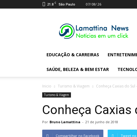
C
21.8
07/ 08/ 26
São Paulo
Lamattina
Digital
News
EDUCAÇÃO & CARREIRAS
ENTRETENIM
SAÚDE, BELEZA & BEM ESTAR
TECNOL
Inicio
Turismo & Viagem
Conheça Caxias do Sul 
Turismo & Viagem
Conheça Caxias 
Por
Bruno Lamattina
-
21 de junho de 2018
Compartilhar no Facebook
Tweet no 