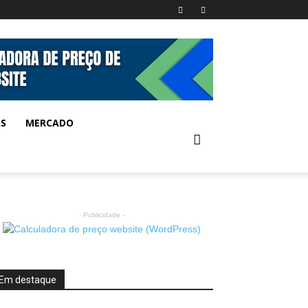
AS
MERCADO
- Publicidade -
Em destaque