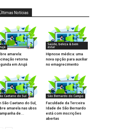
Últimas Notícias
Saúde, beleza & bem
rujá
estar
bre amarela:
Hipnose médica: uma
cinação retorna
nova opção para auxiliar
gunda em Arujá
no emagrecimento
ão Caetano do Sul
São Bernardo do Campo
 São Caetano do Sul,
Faculdade da Terceira
bre amarela nas ubss
Idade de São Bernardo
ampanha de...
está com inscrições
abertas