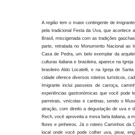
A região tem o maior contingente de imigrant
pela tradicional Festa da Uva, que acontece 
Brasil, miscigenada com as tradições gaúchas.
parte, retratada no Monumento Nacional ao 
Casa de Pedra, um belo exemplar da arquitetu
culturas italiana e brasileira, aparece na Igrej
brasileiro Aldo Locatelli, e na Igreja de Sa
cidade oferece diversos roteiros turísticos, c
Imigrante inclui passeios de carroça, cami
experiências gastronômicas que você pode ter
parreirais, vinícolas e cantinas, sendo o Mu
atração, com direito a degustação de uva e de
Rech, você aproveita a mesa farta italiana, a
flores e pinheiros. Já o roteiro Caminhos da
local onde você pode colher uva, pisar, enga