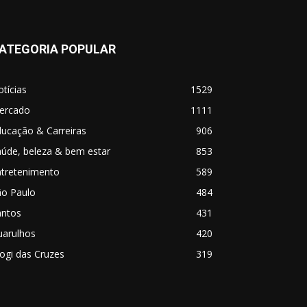
ATEGORIA POPULAR
tícias
1529
ercado
1111
ucação & Carreiras
906
úde, beleza & bem estar
853
ntretenimento
589
ão Paulo
484
antos
431
uarulhos
420
ogi das Cruzes
319