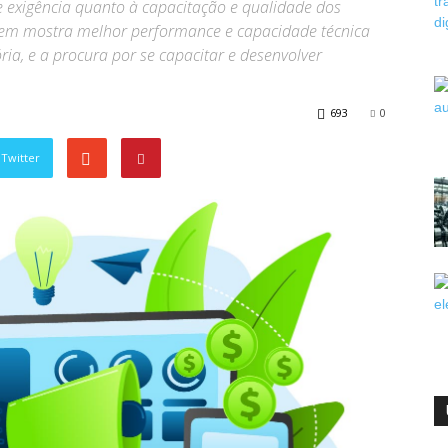
e exigência quanto à capacitação e qualidade dos
quem mostra melhor performance e capacidade técnica
ia, e a procura por se capacitar e desenvolver
693
0
Twitter