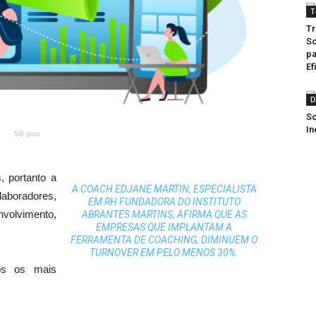
T
Tr
So
pa
Ef
D
So
In
SB post
, portanto a
A COACH EDJANE MARTIN, ESPECIALISTA
aboradores,
EM RH FUNDADORA DO INSTITUTO
volvimento,
ABRANTES MARTINS, AFIRMA QUE AS
EMPRESAS QUE IMPLANTAM A
FERRAMENTA DE COACHING, DIMINUEM O
TURNOVER EM PELO MENOS 30%.
mos os mais