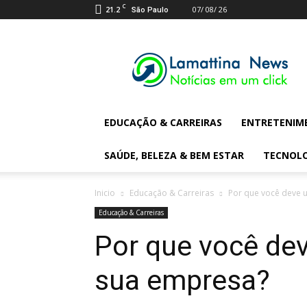
C
21.2
07/ 08/ 26
São Paulo
Lamattina
Digital
News
EDUCAÇÃO & CARREIRAS
ENTRETENIM
SAÚDE, BELEZA & BEM ESTAR
TECNOL
Inicio
Educação & Carreiras
Por que você deve 
Educação & Carreiras
Por que você dev
sua empresa?