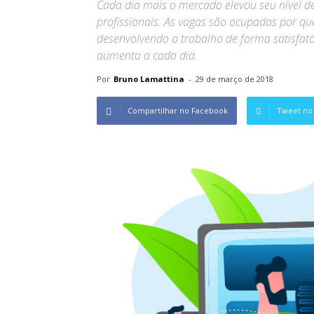
Cada dia mais o mercado elevou seu nível d
profissionais. As vagas são ocupadas por 
desenvolvendo o trabalho de forma satisfatór
aumenta a cada dia.
Por
Bruno Lamattina
-
29 de março de 2018
Compartilhar no Facebook
Tweet no 