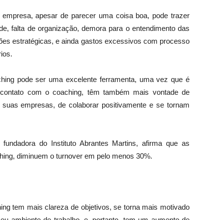
a empresa, apesar de parecer uma coisa boa, pode trazer
de, falta de organização, demora para o entendimento das
ções estratégicas, e ainda gastos excessivos com processo
ios.
ching pode ser uma excelente ferramenta, uma vez que é
 contato com o coaching, têm também mais vontade de
 suas empresas, de colaborar positivamente e se tornam
fundadora do Instituto Abrantes Martins, afirma que as
hing, diminuem o turnover em pelo menos 30%.
ng tem mais clareza de objetivos, se torna mais motivado
eu ambiente de trabalho, e, portanto, tem um aumento de