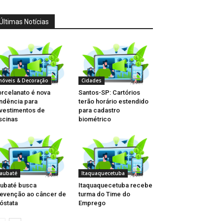
Últimas Notícias
móveis & Decoração
Cidades
rcelanato é nova
Santos-SP: Cartórios
ndência para
terão horário estendido
vestimentos de
para cadastro
scinas
biométrico
aubaté
Itaquaquecetuba
ubaté busca
Itaquaquecetuba recebe
evenção ao câncer de
turma do Time do
óstata
Emprego