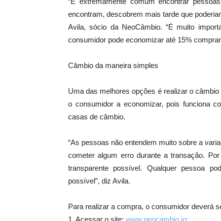
“É extremamente comum encontrar pessoas
encontram, descobrem mais tarde que poderiam
Avila, sócio da NeoCâmbio. “É muito import
consumidor pode economizar até 15% comprando
Câmbio da maneira simples
Uma das melhores opções é realizar o câmbio on
o consumidor a economizar, pois funciona c
casas de câmbio.
“As pessoas não entendem muito sobre a varia
cometer algum erro durante a transação. Por 
transparente possível. Qualquer pessoa p
possível”, diz Avila.
Para realizar a compra, o consumidor deverá s
1. Acessar o site:
www.neocambio.io;