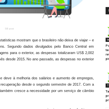
SB post
I
tísticas mostram que o brasileiro não deixa de viajar – e
Po
agens. Segundo dados divulgados pelo Banco Central em
te
agens para o exterior, as despesas totalizaram US$ 2,002
re
pi
mês desde 2015. No ano passado, as despesas no exterior
se deve à melhoria dos salários e aumento de empregos,
m recuperação desde o segundo semestre de 2017. Com a
T
 também cresce a necessidade por um serviço de câmbio
Ta
pr
pr