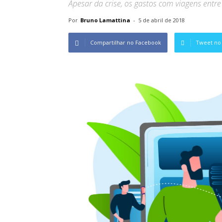
Apesar da crise, os gastos com viagens entr
Por
Bruno Lamattina
-
5 de abril de 2018
Compartilhar no Facebook
Tweet no 