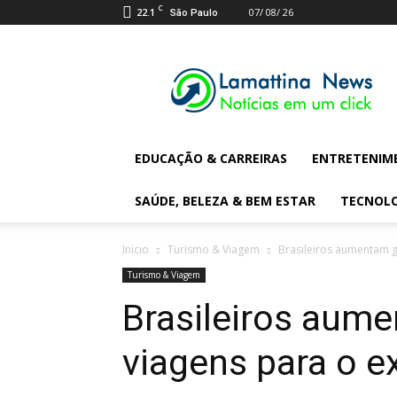
C
22.1
07/ 08/ 26
São Paulo
Lamattina
Digital
News
EDUCAÇÃO & CARREIRAS
ENTRETENIM
SAÚDE, BELEZA & BEM ESTAR
TECNOL
Inicio
Turismo & Viagem
Brasileiros aumentam g
Turismo & Viagem
Brasileiros aum
viagens para o ex