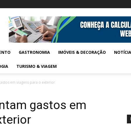
ENTO
GASTRONOMIA
IMÓVEIS & DECORAÇÃO
NOTÍCI
OGIA
TURISMO & VIAGEM
astos em viagens para o exterior
entam gastos em
terior