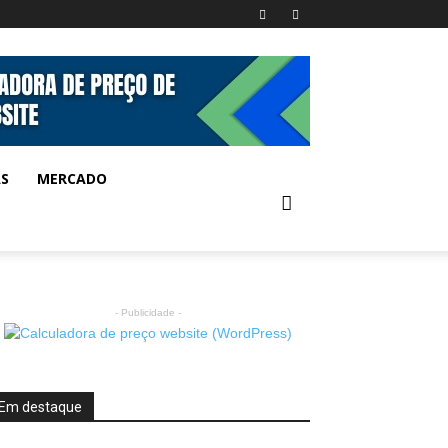
AS
MERCADO
- Publicidade -
Em destaque