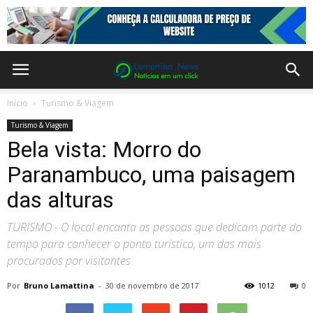
Inicio
Turismo & Viagem
Turismo & Viagem
Bela vista: Morro do
Paranambuco, uma paisagem
das alturas
TURISMO - O local encanta as pessoas que dedicam parte do
tempo para conhecer o ponto turístico, um dos mais
procurados por visitantes
Por
Bruno Lamattina
-
30 de novembro de 2017
1012
0