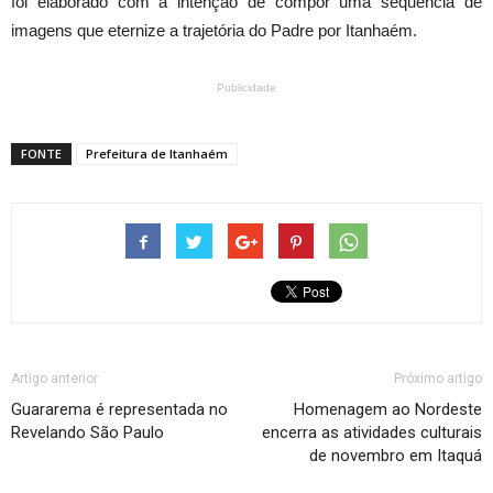
foi elaborado com a intenção de compor uma sequência de
imagens que eternize a trajetória do Padre por Itanhaém.
Publicidade
FONTE
Prefeitura de Itanhaém
Artigo anterior
Próximo artigo
Guararema é representada no
Homenagem ao Nordeste
Revelando São Paulo
encerra as atividades culturais
de novembro em Itaquá