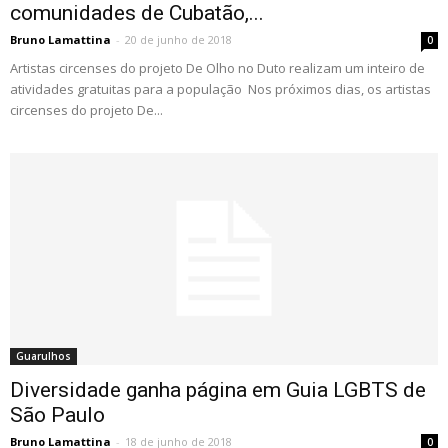
comunidades de Cubatão,...
Bruno Lamattina
-
20 de junho de 2018
0
Artistas circenses do projeto De Olho no Duto realizam um inteiro de
atividades gratuitas para a população Nos próximos dias, os artistas
circenses do projeto De...
Guarulhos
Diversidade ganha página em Guia LGBTS de
São Paulo
Bruno Lamattina
-
18 de junho de 2018
0