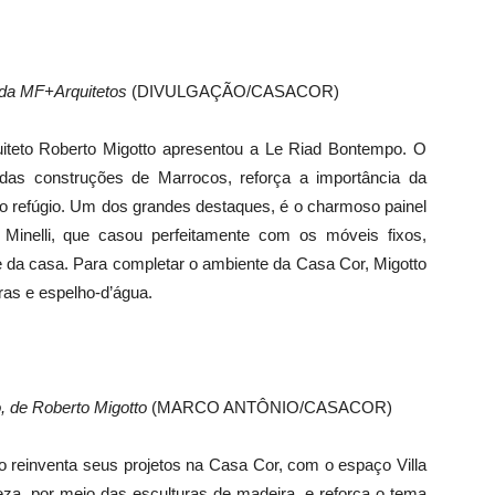
a, da MF+Arquitetos
(DIVULGAÇÃO/CASACOR)
iteto Roberto Migotto apresentou a Le Riad Bontempo. O
das construções de Marrocos, reforça a importância da
mo refúgio. Um dos grandes destaques, é o charmoso painel
 Minelli, que casou perfeitamente com os móveis fixos,
de da casa. Para completar o ambiente da Casa Cor, Migotto
as e espelho-d’água.
, de Roberto Migotto
(MARCO ANTÔNIO/CASACOR)
o reinventa seus projetos na Casa Cor, com o espaço Villa
eza, por meio das esculturas de madeira, e reforça o tema