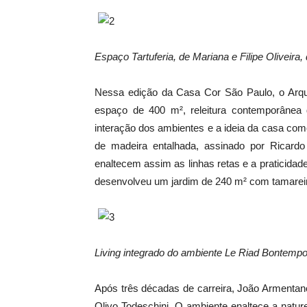
Espa
ço Tartuferia, de Mariana e Filipe Oliveir
Nessa edição da Casa Cor São Paulo, o Arqu
espaço de 400 m², releitura contemporânea 
interação dos ambientes e a ideia da casa co
de madeira entalhada, assinado por Ricardo
enaltecem assim as linhas retas e a praticida
desenvolveu um jardim de 240 m² com tamareir
Living integrado do ambiente Le Riad Bontempo
Após três décadas de carreira, João Armentan
Olivo Todeschini. O ambiente enaltece a natur