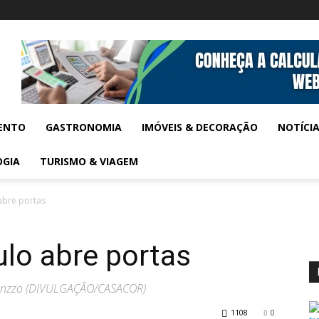
ENTO
GASTRONOMIA
IMÓVEIS & DECORAÇÃO
NOTÍCI
OGIA
TURISMO & VIAGEM
abre portas
lo abre portas
renzzo (DIVULGAÇÃO/CASACOR)
1108
0