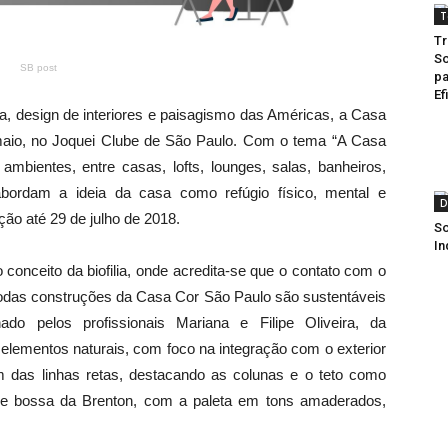
T
Tr
So
SB post
pa
Ef
ra, design de interiores e paisagismo das Américas, a Casa
maio, no Joquei Clube de São Paulo. Com o tema “A Casa
mbientes, entre casas, lofts, lounges, salas, banheiros,
abordam a ideia da casa como refúgio físico, mental e
D
ação até 29 de julho de 2018.
So
In
onceito da biofilia, onde acredita-se que o contato com o
odas construções da Casa Cor São Paulo são sustentáveis
do pelos profissionais Mariana e Filipe Oliveira, da
lementos naturais, com foco na integração com o exterior
m das linhas retas, destacando as colunas e o teto como
 de bossa da Brenton, com a paleta em tons amaderados,