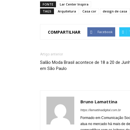
FONTE
Lar Center Inspira
TAGS
Arquitetura
Casa cor
design de casa
COMPARTILHAR
Facebook
Artigo anterior
Salão Moda Brasil acontece de 18 a 20 de Jun
em São Paulo
Bruno Lamattina
https://lamattinadigital.com.br
Formado em Comunicação Socia
atua no mercado há mais de d