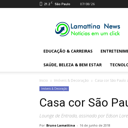
C
21.2
07/ 08/ 26
São Paulo
Lamattina
Digital
News
EDUCAÇÃO & CARREIRAS
ENTRETENIM
SAÚDE, BELEZA & BEM ESTAR
TECNOL
Inicio
Imóveis & Decoração
Casa cor São Paulo 
Imóveis & Decoração
Casa cor São Pau
Lounge de Entrada, assinado por Edson Lo
Por
Bruno Lamattina
-
16 de junho de 2018