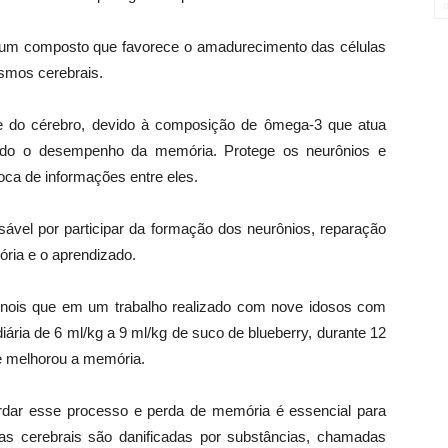
a, um composto que favorece o amadurecimento das células
smos cerebrais.
e do cérebro, devido à composição de ômega-3 que atua
litando o desempenho da memória. Protege os neurônios e
ca de informações entre eles.
sável por participar da formação dos neurônios, reparação
ória e o aprendizado.
fenois que em um trabalho realizado com nove idosos com
ária de 6 ml/kg a 9 ml/kg de suco de blueberry, durante 12
e melhorou a memória.
ardar esse processo e perda de memória é essencial para
as cerebrais são danificadas por substâncias, chamadas