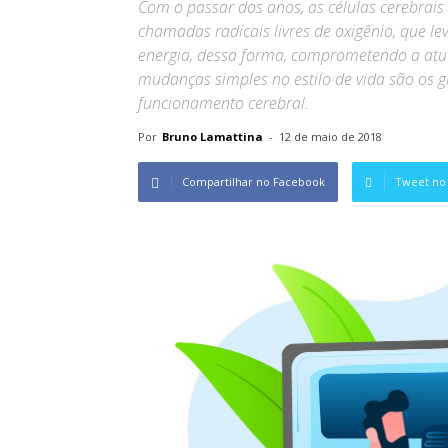
Com o passar dos anos, as células cerebrais 
chamadas radicais livres de oxigênio, que 
energia, dessa forma, comprometendo a at
mudanças simples no estilo de vida são os 
funcionamento cerebral.
Por
Bruno Lamattina
-
12 de maio de 2018
Compartilhar no Facebook
Tweet no 