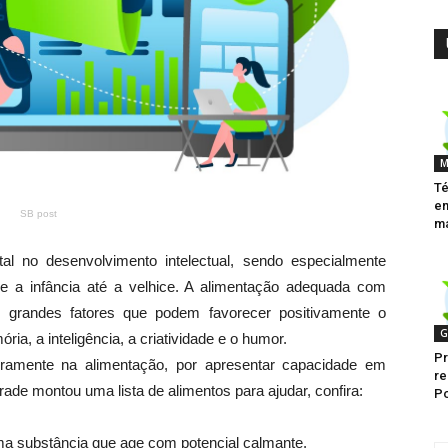
M
Té
e
SB post
ma
l no desenvolvimento intelectual, sendo especialmente
de a infância até a velhice. A alimentação adequada com
 grandes fatores que podem favorecer positivamente o
G
ia, a inteligência, a criatividade e o humor.
Pr
eiramente na alimentação, por apresentar capacidade em
r
rade montou uma lista de alimentos para ajudar, confira:
Po
uma substância que age com potencial calmante.