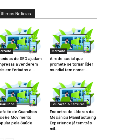
Últimas Notícias
ercado
Mercado
cnicas de SEO ajudam
A rede social que
mpresas a venderem
promete se tornar líder
is em feriados e...
mundial tem nome:...
uarulhos
Educação & Carreiras
efeito de Guarulhos
Encontro de Líderes da
ecebe Movimento
Mecânica Manufacturing
pular pela Saúde
Experience já tem três
mil...