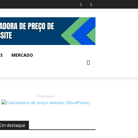
AS
MERCADO
- Publicidade -
Em destaque