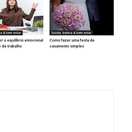
za & bem estar
Saúde, beleza & bem estar
 o equilíbrio emocional
Como fazer uma festa de
 de trabalho
casamento simples