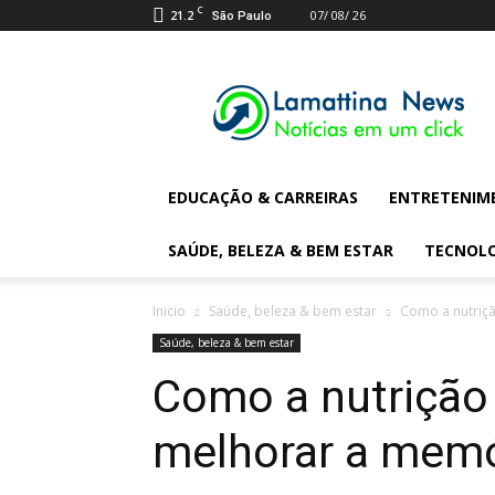
C
21.2
07/ 08/ 26
São Paulo
Lamattina
Digital
News
EDUCAÇÃO & CARREIRAS
ENTRETENIM
SAÚDE, BELEZA & BEM ESTAR
TECNOL
Inicio
Saúde, beleza & bem estar
Como a nutriç
Saúde, beleza & bem estar
Como a nutrição
melhorar a memó