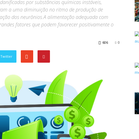
danificadas por substâncias químicas instáveis,
levam a uma diminuição no ritmo de produção de
uação dos neurônios.A alimentação adequada com
grandes fatores que podem favorecer positivamente o
606
0
Twitter