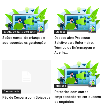
Saúde, beleza & bem estar
Cidades
Saúde mental de crianças e
Osasco abre Processo
adolescentes exige atenção
Seletivo para Enfermeiro,
Técnico de Enfermagem e
Agente...
Mercado
Gastronomia
Parcerias com outros
empreendedores enriquecem
Pão de Cenoura com Goiabada
os negócios