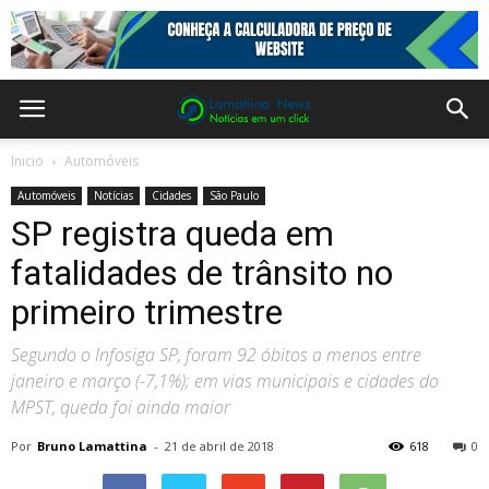
Inicio
Automóveis
Automóveis
Notícias
Cidades
São Paulo
SP registra queda em
fatalidades de trânsito no
primeiro trimestre
Segundo o Infosiga SP, foram 92 óbitos a menos entre
janeiro e março (-7,1%); em vias municipais e cidades do
MPST, queda foi ainda maior
Por
Bruno Lamattina
-
21 de abril de 2018
618
0