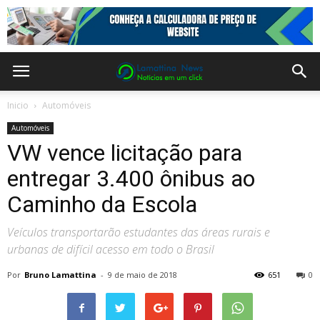
Inicio
Automóveis
Automóveis
VW vence licitação para
entregar 3.400 ônibus ao
Caminho da Escola
Veículos transportarão estudantes das áreas rurais e
urbanas de difícil acesso em todo o Brasil
Por
Bruno Lamattina
-
9 de maio de 2018
651
0