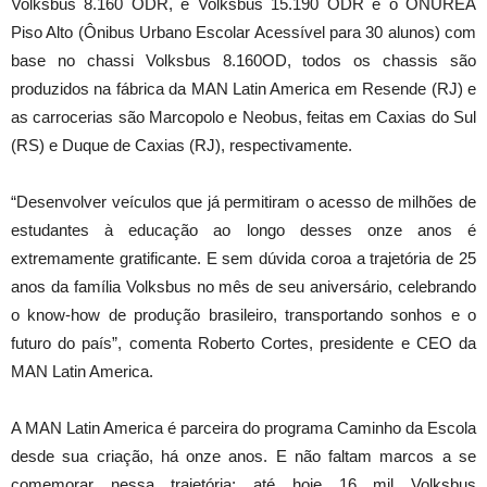
Volksbus 8.160 ODR, e Volksbus 15.190 ODR e o ONUREA
Piso Alto (Ônibus Urbano Escolar Acessível para 30 alunos) com
base no chassi Volksbus 8.160OD, todos os chassis são
produzidos na fábrica da MAN Latin America em Resende (RJ) e
as carrocerias são Marcopolo e Neobus, feitas em Caxias do Sul
(RS) e Duque de Caxias (RJ), respectivamente.
“Desenvolver veículos que já permitiram o acesso de milhões de
estudantes à educação ao longo desses onze anos é
extremamente gratificante. E sem dúvida coroa a trajetória de 25
anos da família Volksbus no mês de seu aniversário, celebrando
o know-how de produção brasileiro, transportando sonhos e o
futuro do país”, comenta Roberto Cortes, presidente e CEO da
MAN Latin America.
A MAN Latin America é parceira do programa Caminho da Escola
desde sua criação, há onze anos. E não faltam marcos a se
comemorar nessa trajetória: até hoje 16 mil Volksbus