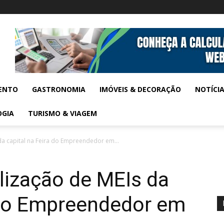
ENTO
GASTRONOMIA
IMÓVEIS & DECORAÇÃO
NOTÍCI
OGIA
TURISMO & VIAGEM
da capital na Feira do Empreendedor em...
lização de MEIs da
a do Empreendedor em