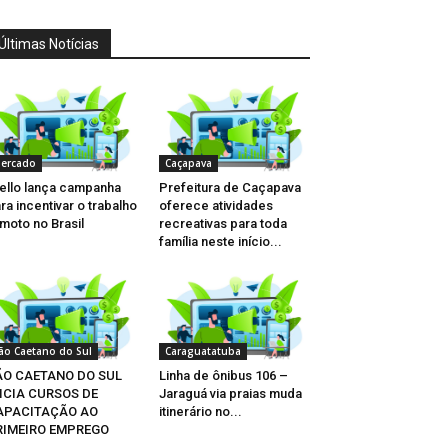
Últimas Notícias
ercado
Caçapava
ello lança campanha
Prefeitura de Caçapava
ra incentivar o trabalho
oferece atividades
moto no Brasil
recreativas para toda
família neste início...
ão Caetano do Sul
Caraguatatuba
ÃO CAETANO DO SUL
Linha de ônibus 106 –
ICIA CURSOS DE
Jaraguá via praias muda
APACITAÇÃO AO
itinerário no...
RIMEIRO EMPREGO