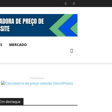
AS
MERCADO
- Publicidade -
Em destaque