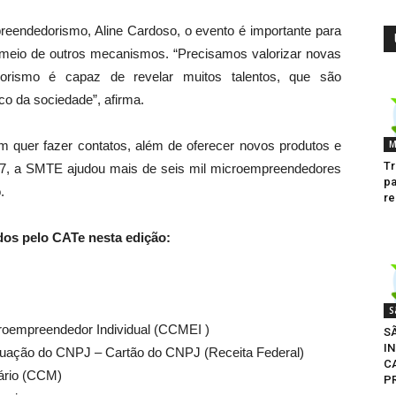
preendedorismo, Aline Cardoso, o evento é importante para
 meio de outros mecanismos. “Precisamos valorizar novas
orismo é capaz de revelar muitos talentos, que são
o da sociedade”, afirma.
m quer fazer contatos, além de oferecer novos produtos e
M
Tr
7, a SMTE ajudou mais de seis mil microempreendedores
pa
.
re
dos pelo CATe nesta edição:
S
croempreendedor Individual (CCMEI )
S
IN
tuação do CNPJ – Cartão do CNPJ (Receita Federal)
C
iário (CCM)
P