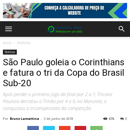
Inicio
Notícias
Notícias
São Paulo goleia o Corinthians
e fatura o tri da Copa do Brasil
Sub-20
Após perder o primeiro jogo da final por 2 a 1, Tricolor
Paulista derrotou o Timão por 4 a 0, no Morumbi, e
conquistou o tricampeonato da competição
Por
Bruno Lamattina
-
3 de junho de 2018
676
0