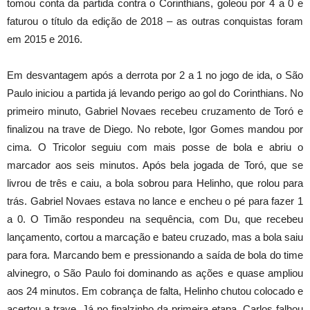
tomou conta da partida contra o Corinthians, goleou por 4 a 0 e
faturou o título da edição de 2018 – as outras conquistas foram
em 2015 e 2016.
Em desvantagem após a derrota por 2 a 1 no jogo de ida, o São
Paulo iniciou a partida já levando perigo ao gol do Corinthians. No
primeiro minuto, Gabriel Novaes recebeu cruzamento de Toró e
finalizou na trave de Diego. No rebote, Igor Gomes mandou por
cima. O Tricolor seguiu com mais posse de bola e abriu o
marcador aos seis minutos. Após bela jogada de Toró, que se
livrou de três e caiu, a bola sobrou para Helinho, que rolou para
trás. Gabriel Novaes estava no lance e encheu o pé para fazer 1
a 0. O Timão respondeu na sequência, com Du, que recebeu
lançamento, cortou a marcação e bateu cruzado, mas a bola saiu
para fora. Marcando bem e pressionando a saída de bola do time
alvinegro, o São Paulo foi dominando as ações e quase ampliou
aos 24 minutos. Em cobrança de falta, Helinho chutou colocado e
acertou a trave. Já no finalzinho da primeira etapa, Carlos falhou