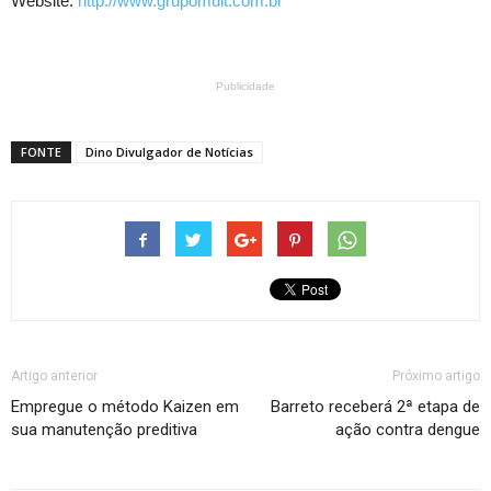
Website:
http://www.grupomult.com.br
Publicidade
FONTE
Dino Divulgador de Notícias
Artigo anterior
Próximo artigo
Empregue o método Kaizen em
Barreto receberá 2ª etapa de
sua manutenção preditiva
ação contra dengue