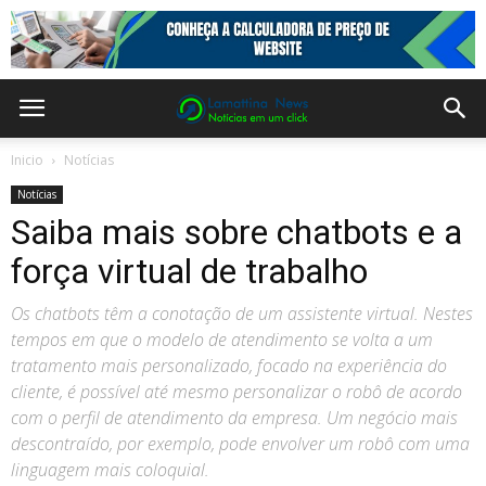
Inicio
Notícias
Notícias
Saiba mais sobre chatbots e a
força virtual de trabalho
Os chatbots têm a conotação de um assistente virtual. Nestes
tempos em que o modelo de atendimento se volta a um
tratamento mais personalizado, focado na experiência do
cliente, é possível até mesmo personalizar o robô de acordo
com o perfil de atendimento da empresa. Um negócio mais
descontraído, por exemplo, pode envolver um robô com uma
linguagem mais coloquial.