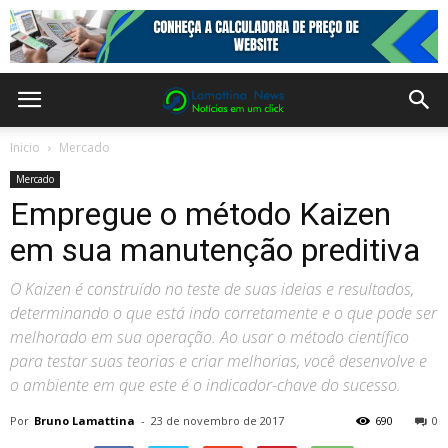
Inicio
Mercado
Mercado
Empregue o método Kaizen
em sua manutenção preditiva
O Kaizen é construído no teste de suas ideias e resultados,
determinando o que está indo corretamente e o que pode ser
melhorado em sua operação. Ao usar o método científico
para testar suas teorias e criar melhorias, você desenvolve e
o ambiente em que este é o indicador-chave do sucesso.
Por
Bruno Lamattina
-
23 de novembro de 2017
690
0