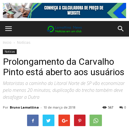
Inicio
Notícias
Notícias
Prolongamento da Carvalho
Pinto está aberto aos usuários
Motoristas a caminho do Litoral Norte de SP vão economizar
pelo menos 20 minutos; duplicação do trecho também deve
desafogar a Dutra
Por
Bruno Lamattina
-
10 de março de 2018
567
0