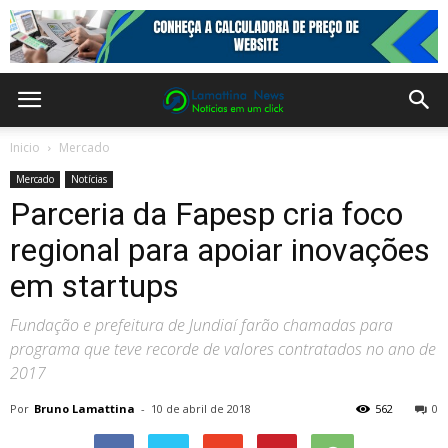
Inicio
Mercado
Mercado
Notícias
Parceria da Fapesp cria foco
regional para apoiar inovações
em startups
Fundação e prefeitura de Jundiaí farão chamadas para
programa que teve recorde de valores contratados no ano de
2017
Por
Bruno Lamattina
-
10 de abril de 2018
562
0