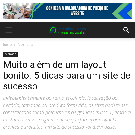
Inicio
Mercado
Mercado
Muito além de um layout
bonito: 5 dicas para um site de
sucesso
Independentemente do ramo escolhido, localização do
negócio, tamanho ou produto fornecido, os sites podem ser
considerados como precursores de grandes êxitos. E, embora
existam diversas páginas online que forneçam layouts
prontos e gratuitos, um site de sucesso vai além disso.