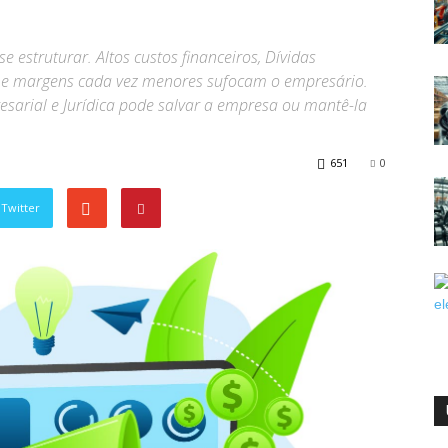
 estruturar. Altos custos financeiros, Dívidas
s e margens cada vez menores sufocam o empresário.
sarial e Jurídica pode salvar a empresa ou mantê-la
651
0
Twitter