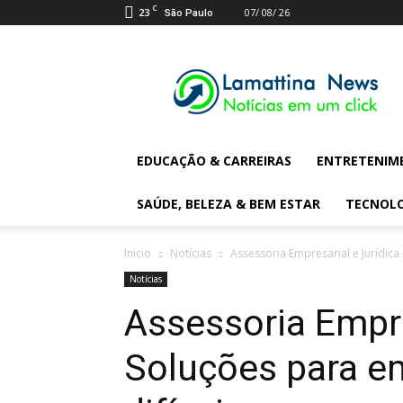
C
23
07/ 08/ 26
São Paulo
Lamattina
Digital
News
EDUCAÇÃO & CARREIRAS
ENTRETENIM
SAÚDE, BELEZA & BEM ESTAR
TECNOL
Inicio
Notícias
Assessoria Empresarial e Jurídic
Notícias
Assessoria Empre
Soluções para 