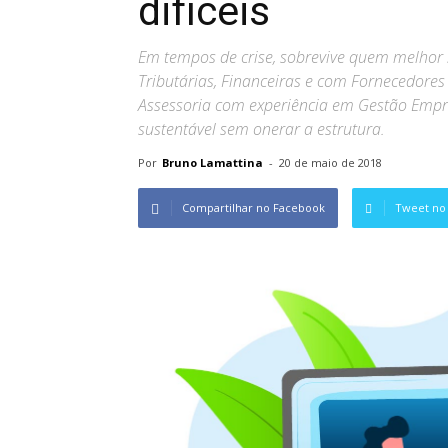
difíceis
Em tempos de crise, sobrevive quem melhor se
Tributárias, Financeiras e com Fornecedore
Assessoria com experiência em Gestão Empre
sustentável sem onerar a estrutura.
Por
Bruno Lamattina
-
20 de maio de 2018
Compartilhar no Facebook
Tweet no 