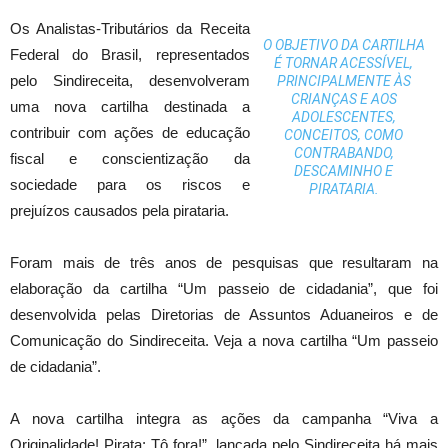
Os Analistas-Tributários da Receita
O OBJETIVO DA CARTILHA
Federal do Brasil, representados
É TORNAR ACESSÍVEL,
pelo Sindireceita, desenvolveram
PRINCIPALMENTE ÀS
CRIANÇAS E AOS
uma nova cartilha destinada a
ADOLESCENTES,
contribuir com ações de educação
CONCEITOS, COMO
CONTRABANDO,
fiscal e conscientização da
DESCAMINHO E
sociedade para os riscos e
PIRATARIA.
prejuízos causados pela pirataria.
Foram mais de três anos de pesquisas que resultaram na
elaboração da cartilha “Um passeio de cidadania”, que foi
desenvolvida pelas Diretorias de Assuntos Aduaneiros e de
Comunicação do Sindireceita. Veja a nova cartilha “Um passeio
de cidadania”.
A nova cartilha integra as ações da campanha “Viva a
Originalidade! Pirata: Tô fora!”, lançada pelo Sindireceita há mais