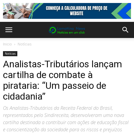
Inicio
Notícias
Notícias
Analistas-Tributários lançam
cartilha de combate à
pirataria: “Um passeio de
cidadania”
Os Analistas-Tributários da Receita Federal do Brasil,
representados pelo Sindireceita, desenvolveram uma nova
cartilha destinada a contribuir com ações de educação fiscal
e conscientização da sociedade para os riscos e prejuízos