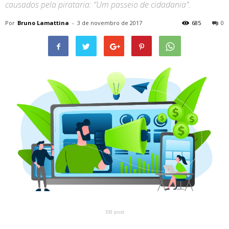
causados pela pirataria: “Um passeio de cidadania”.
Por
Bruno Lamattina
-
3 de novembro de 2017
685
0
SB post