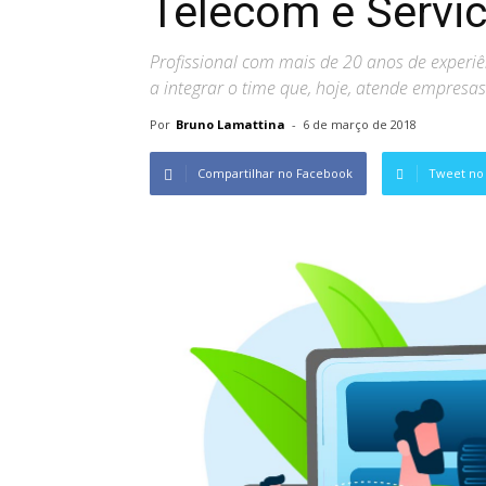
Telecom e Servic
Profissional com mais de 20 anos de experiê
a integrar o time que, hoje, atende empresas 
Por
Bruno Lamattina
-
6 de março de 2018
Compartilhar no Facebook
Tweet no 