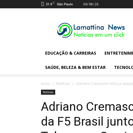
C
21.9
06/ 08/ 26
São Paulo
Lamattina
Digital
News
EDUCAÇÃO & CARREIRAS
ENTRETENIM
SAÚDE, BELEZA & BEM ESTAR
TECNOL
Inicio
Notícias
Adriano Cremaschi reforça atuaçã
Notícias
Adriano Cremasc
da F5 Brasil jun