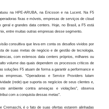
i atuou na HPE-ARUBA, na Ericsson e na Lucent. Na F5
i operadoras fixas e móveis, empresas de serviços de cloud
geral e grandes data centers. Hoje, no Brasil, a F5 está
quinix, entre muitas outras empresas desse segmento.
visão consultiva que leva em conta os desafios vividos por
ta de suas metas de negócio e de gestão de tecnologia.
escas, com extensos data centers próprios, milhares ou
e alto volume das quais dependem os processos críticos de
as soluções F5 atuam de forma a garantir a performance e
s empresas. “Operadoras e Service Providers lutam
ividade (rede) que suporta os negócios de seus clientes e,
deste ambiente contra ameaças e violações”, observa
tribui com a conquista dessas metas”.
 de Cremaschi, é o fato de suas ofertas estarem alinhadas