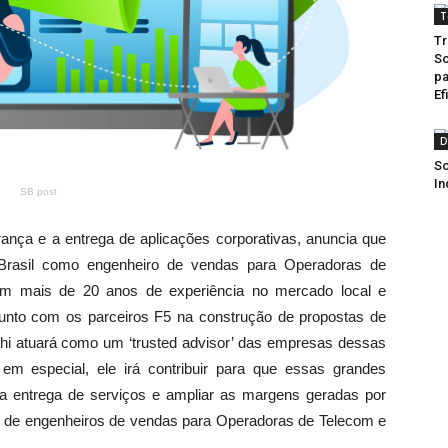
T
Tr
So
pa
Ef
D
So
In
SB post
ança e a entrega de aplicações corporativas, anuncia que
 Brasil como engenheiro de vendas para Operadoras de
com mais de 20 anos de experiência no mercado local e
njunto com os parceiros F5 na construção de propostas de
chi atuará como um ‘trusted advisor’ das empresas dessas
em especial, ele irá contribuir para que essas grandes
a entrega de serviços e ampliar as margens geradas por
me de engenheiros de vendas para Operadoras de Telecom e