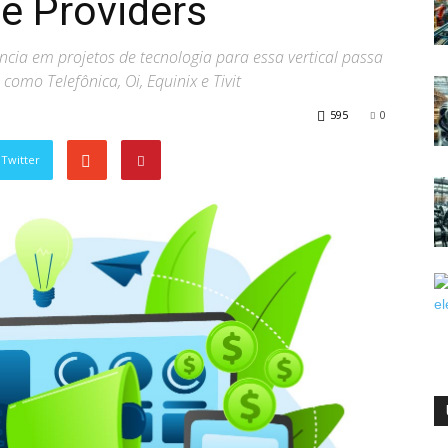
e Providers
ncia em projetos de tecnologia para essa vertical passa
como Telefônica, Oi, Equinix e Tivit
595
0
Twitter