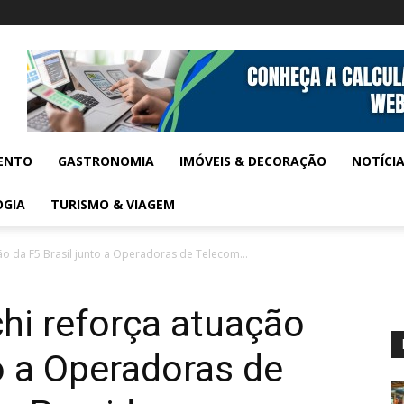
ENTO
GASTRONOMIA
IMÓVEIS & DECORAÇÃO
NOTÍCI
OGIA
TURISMO & VIAGEM
o da F5 Brasil junto a Operadoras de Telecom...
hi reforça atuação
to a Operadoras de