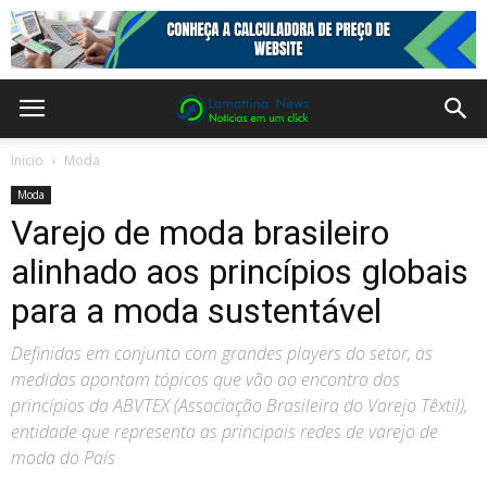
Inicio
Moda
Moda
Varejo de moda brasileiro
alinhado aos princípios globais
para a moda sustentável
Definidas em conjunto com grandes players do setor, as
medidas apontam tópicos que vão ao encontro dos
princípios da ABVTEX (Associação Brasileira do Varejo Têxtil),
entidade que representa as principais redes de varejo de
moda do País