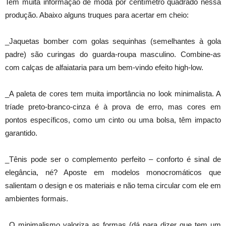
Tem muita informação de moda por centímetro quadrado nessa
produção. Abaixo alguns truques para acertar em cheio:
_Jaquetas bomber com golas sequinhas (semelhantes à gola
padre) são curingas do guarda-roupa masculino. Combine-as
com calças de alfaiataria para um bem-vindo efeito high-low.
_A paleta de cores tem muita importância no look minimalista. A
tríade preto-branco-cinza é à prova de erro, mas cores em
pontos específicos, como um cinto ou uma bolsa, têm impacto
garantido.
_Tênis pode ser o complemento perfeito – conforto é sinal de
elegância, né? Aposte em modelos monocromáticos que
salientam o design e os materiais e não tema circular com ele em
ambientes formais.
_O minimalismo valoriza as formas (dá para dizer que tem um