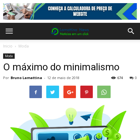
Inicio
Moda
Moda
O máximo do minimalismo
Por
Bruno Lamattina
-
12 de maio de 2018
674
0