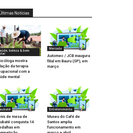
Últimas Notícias
Mercado
aúde, beleza & bem
star
Automec / JCB inaugura
icóloga mostra
filial em Bauru (SP), em
lação da terapia
março
upacional com a
úde mental
aubaté
Entretenimento
nis de mesa de
Museu do Café de
ubaté conquista 14
Santos amplia
edalhas em
funcionamento em
ompetição
março e abril