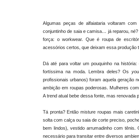
Algumas peças de alfaiataria voltaram com 
conjuntinho de saia e camisa… já reparou, né
força: o workwear. Que é roupa de escrit
acessórios certos, que deixam essa produção t
Dá até para voltar um pouquinho na história
fortíssima na moda. Lembra deles? Os
youn
profissionais urbanos) foram aquela geração n
ambição em roupas poderosas. Mulheres com
A trend atual bebe dessa fonte, mas renovada 
Tá pronta? Então misture roupas mais careti
solta com calça ou saia de corte preciso, poc
bem lindos), vestido arrumadinho com tênis. 
necessário para transitar entre diversos ambient