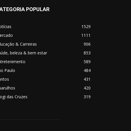
ATEGORIA POPULAR
tícias
1529
ercado
1111
ucação & Carreiras
906
úde, beleza & bem estar
853
ntretenimento
589
ão Paulo
484
antos
431
uarulhos
420
ogi das Cruzes
319