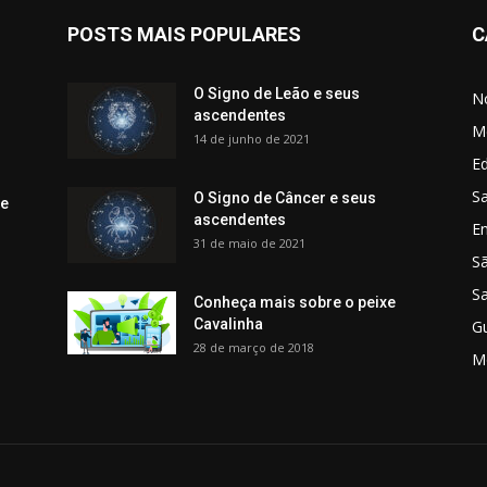
POSTS MAIS POPULARES
C
O Signo de Leão e seus
No
ascendentes
M
14 de junho de 2021
Ed
Sa
O Signo de Câncer e seus
 e
ascendentes
E
31 de maio de 2021
S
S
Conheça mais sobre o peixe
Cavalinha
G
28 de março de 2018
M