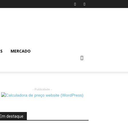
AS
MERCADO
- Publicidade -
Em destaque