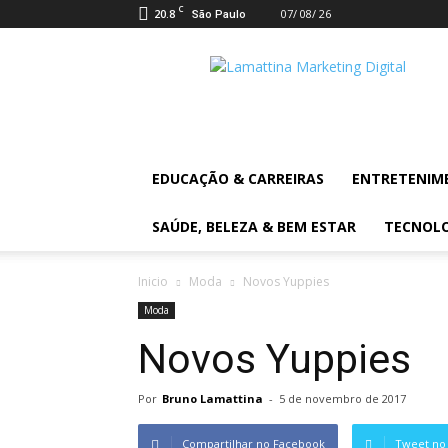
C
20.8
07/ 08/ 26
São Paulo
Lamattina
Digital
News
EDUCAÇÃO & CARREIRAS
ENTRETENIM
SAÚDE, BELEZA & BEM ESTAR
TECNOL
Inicio
Moda
Novos Yuppies
Moda
Novos Yuppies
Por
Bruno Lamattina
-
5 de novembro de 2017
Compartilhar no Facebook
Tweet no 