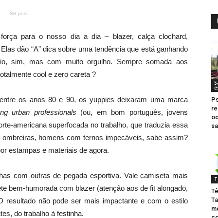
SB post
força para o nosso dia a dia – blazer, calça clochard,
? Elas dão “A” dica sobre uma tendência que está ganhando
ório, sim, mas com muito orgulho. Sempre somada aos
otalmente cool e zero careta ?
S
e
: entre os anos 80 e 90, os yuppies deixaram uma marca
Ps
re
g urban professionals
(ou, em bom português, jovens
oc
orte-americana superfocada no trabalho, que traduzia essa
sa
 ombreiras, homens com ternos impecáveis, sabe assim?
por estampas e materiais de agora.
nhas com outras de pegada esportiva. Vale camiseta mais
T
hete bem-humorada com blazer (atenção aos de fit alongado,
Tê
Ta
O resultado não pode ser mais impactante e com o estilo
m
es, do trabalho à festinha.
c