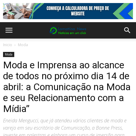
Inicio
Moda
Moda
Moda e Imprensa ao alcance
de todos no próximo dia 14 de
abril: a Comunicação na Moda
e seu Relacionamento com a
Mídia”
Eneida Mengucci, que já atendeu vários clientes de moda e
varejo em seu escritório de Comunicação, a Bonne Press,
investe em palestras e elabora um curso de imersão para