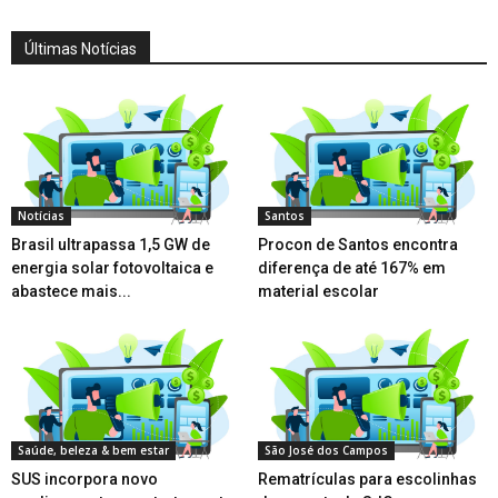
Últimas Notícias
Notícias
Santos
Brasil ultrapassa 1,5 GW de
Procon de Santos encontra
energia solar fotovoltaica e
diferença de até 167% em
abastece mais...
material escolar
Saúde, beleza & bem estar
São José dos Campos
SUS incorpora novo
Rematrículas para escolinhas