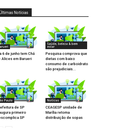
Últimas Notícias
Saúde, beleza & bem
arueri
estar
a 6 de junho tem Chá
Pesquisa comprova que
 Alices em Barueri
dietas com baixo
consumo de carboidrato
são prejudiciais...
ão Paulo
Notícias
efeitura de SP
CEAGESP unidade de
augura primeiro
Marília retoma
escomplica SP
distribuição de sopas