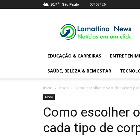
C
20.7
03/ 08/ 26
São Paulo
Lamattina
Digital
News
EDUCAÇÃO & CARREIRAS
ENTRETENIM
SAÚDE, BELEZA & BEM ESTAR
TECNOL
Inicio
Moda
Como escolher o vestido básico par
Moda
Como escolher o 
cada tipo de cor