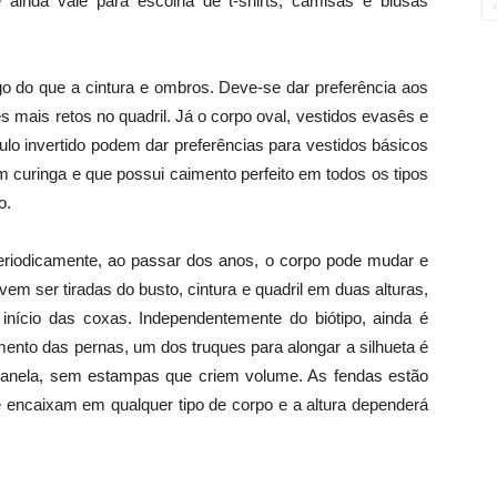
 ainda vale para escolha de t-shirts, camisas e blusas
rgo do que a cintura e ombros. Deve-se dar preferência aos
s mais retos no quadril. Já o corpo oval, vestidos evasês e
lo invertido podem dar preferências para vestidos básicos
m curinga e que possui caimento perfeito em todos os tipos
o.
s periodicamente, ao passar dos anos, o corpo pode mudar e
em ser tiradas do busto, cintura e quadril em duas alturas,
início das coxas. Independentemente do biótipo, ainda é
mento das pernas, um dos truques para alongar a silhueta é
canela, sem estampas que criem volume. As fendas estão
e encaixam em qualquer tipo de corpo e a altura dependerá