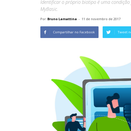
Identificar o próprio biotipo é uma condiçã
MyBasic.
Por
Bruno Lamattina
-
11 de novembro de 2017
Compartilhar no Facebook
Tweet n