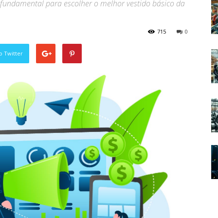
o fundamental para escolher o melhor vestido básico da
715
0
o Twitter