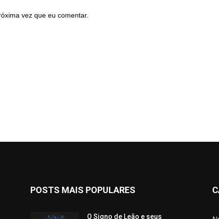
róxima vez que eu comentar.
POSTS MAIS POPULARES
C
O Signo de Leão e seus
No