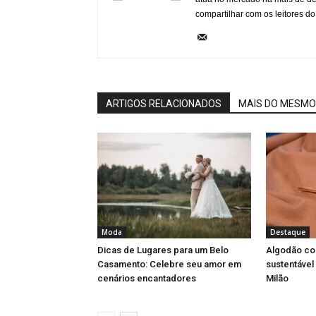
compartilhar com os leitores do
ARTIGOS RELACIONADOS
MAIS DO MESMO
Moda
Destaque
Dicas de Lugares para um Belo
Algodão col
Casamento: Celebre seu amor em
sustentável
cenários encantadores
Milão