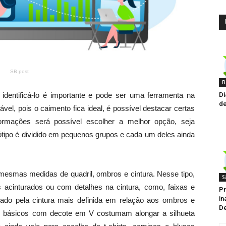
SB post
B
Di
identificá-lo é importante e pode ser uma ferramenta na
de
vel, pois o caimento fica ideal, é possível destacar certas
ormações será possível escolher a melhor opção, seja
ótipo é dividido em pequenos grupos e cada um deles ainda
esmas medidas de quadril, ombros e cintura. Nesse tipo,
S
 acinturados ou com detalhes na cintura, como, faixas e
Pr
in
zado pela cintura mais definida em relação aos ombros e
D
dos básicos com decote em V costumam alongar a silhueta