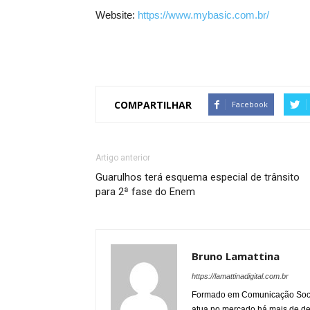
Website:
https://www.mybasic.com.br/
COMPARTILHAR
Facebook
Artigo anterior
Guarulhos terá esquema especial de trânsito
para 2ª fase do Enem
Bruno Lamattina
https://lamattinadigital.com.br
Formado em Comunicação Socia
atua no mercado há mais de d