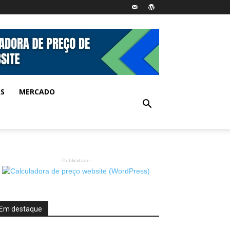
AS
MERCADO
- Publicidade -
Em destaque