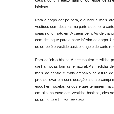
causando um efeito harmônico, esse detalhe
básicas.
Para o corpo do tipo pera, o quadril é mais la
vestidos com detalhes na parte superior e corte
saias no formato em A caem bem. As de triângu
com destaque para a parte inferior do corpo. U
de corpo é o vestido básico longo e de corte ret
Para definir o biótipo é preciso tirar medida
ganhar novas formas, é natural. As medidas dev
mais ao centro e mais embaixo na altura do 
preciso levar em consideração altura e cumpri
escolher modelos longos e que terminem na 
em alta, no caso dos vestidos básicos, eles s
do conforto e limites pessoais.