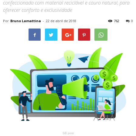
confeccionada com material reciclável e couro natural, para
oferecer conforto e exclusividade
Por
Bruno Lamattina
-
22 de abril de 2018
762
0
SB post