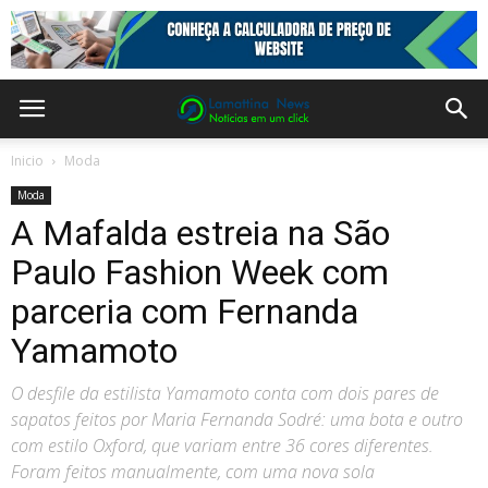
Inicio
Moda
Moda
A Mafalda estreia na São
Paulo Fashion Week com
parceria com Fernanda
Yamamoto
O desfile da estilista Yamamoto conta com dois pares de
sapatos feitos por Maria Fernanda Sodré: uma bota e outro
com estilo Oxford, que variam entre 36 cores diferentes.
Foram feitos manualmente, com uma nova sola