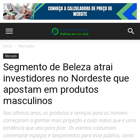
Inicio
Mercado
Mercado
Segmento de Beleza atrai
investidores no Nordeste que
apostam em produtos
masculinos
Nos últimos anos, os produtos e serviços para os homens
começaram a ganhar mais projeção e tudo indica que é uma
tendência que veio para ficar. Os eventos costumam
contemplar espaços e lançamentos para esse público, como