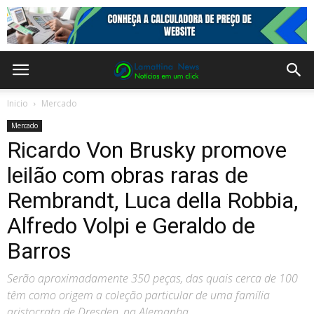
Inicio
Mercado
Mercado
Ricardo Von Brusky promove
leilão com obras raras de
Rembrandt, Luca della Robbia,
Alfredo Volpi e Geraldo de
Barros
Serão aproximadamente 350 peças, das quais cerca de 100
têm como origem a coleção particular de uma família
aristocrata de Dresden, na Alemanha