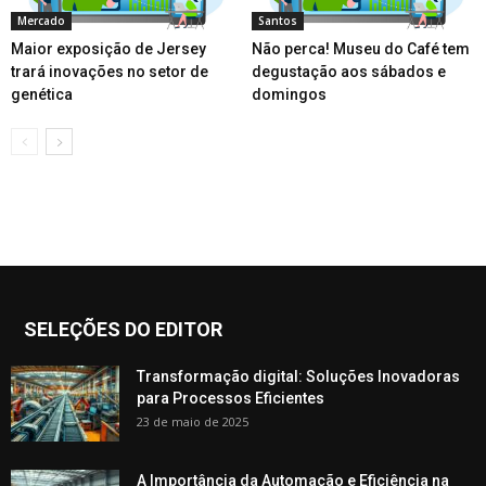
Mercado
Santos
Maior exposição de Jersey
Não perca! Museu do Café tem
trará inovações no setor de
degustação aos sábados e
genética
domingos
SELEÇÕES DO EDITOR
Transformação digital: Soluções Inovadoras
para Processos Eficientes
23 de maio de 2025
A Importância da Automação e Eficiência na