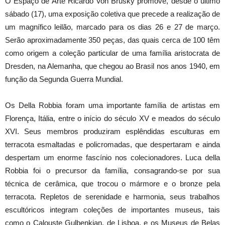
O Espaço de Arte Ricardo Von Brusky promove, desde o último
sábado (17), uma exposição coletiva que precede a realização de
um magnífico leilão, marcado para os dias 26 e 27 de março.
Serão aproximadamente 350 peças, das quais cerca de 100 têm
como origem a coleção particular de uma família aristocrata de
Dresden, na Alemanha, que chegou ao Brasil nos anos 1940, em
função da Segunda Guerra Mundial.
Os Della Robbia foram uma importante família de artistas em
Florença, Itália, entre o início do século XV e meados do século
XVI. Seus membros produziram esplêndidas esculturas em
terracota esmaltadas e policromadas, que despertaram e ainda
despertam um enorme fascínio nos colecionadores. Luca della
Robbia foi o precursor da família, consagrando-se por sua
técnica de cerâmica, que trocou o mármore e o bronze pela
terracota. Repletos de serenidade e harmonia, seus trabalhos
escultóricos integram coleções de importantes museus, tais
como o Calouste Gulbenkian, de Lisboa, e os Museus de Belas