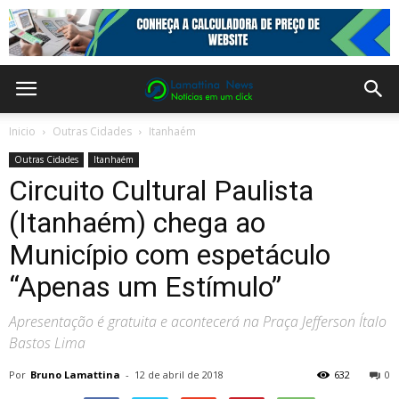
Inicio
Outras Cidades
Itanhaém
Outras Cidades
Itanhaém
Circuito Cultural Paulista
(Itanhaém) chega ao
Município com espetáculo
“Apenas um Estímulo”
Apresentação é gratuita e acontecerá na Praça Jefferson Ítalo
Bastos Lima
Por
Bruno Lamattina
-
12 de abril de 2018
632
0