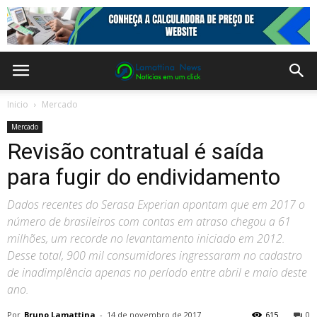
Inicio
Mercado
Mercado
Revisão contratual é saída
para fugir do endividamento
Dados recentes do Serasa Experian apontam que em 2017 o
número de brasileiros com contas em atraso chegou a 61
milhões, um recorde no levantamento iniciado em 2012.
Desse total, 900 mil consumidores ingressaram no cadastro
de inadimplência apenas no período entre abril e maio deste
ano.
Por
Bruno Lamattina
-
14 de novembro de 2017
615
0