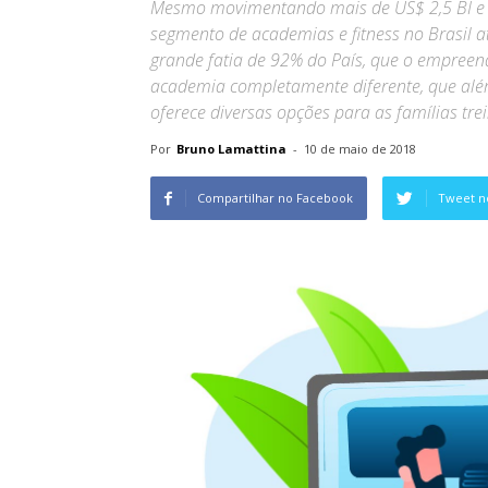
Mesmo movimentando mais de US$ 2,5 BI e
segmento de academias e fitness no Brasil 
grande fatia de 92% do País, que o empreend
academia completamente diferente, que alé
oferece diversas opções para as famílias tre
Por
Bruno Lamattina
-
10 de maio de 2018
Compartilhar no Facebook
Tweet n