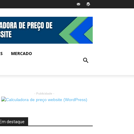
AS
MERCADO
- Publicidade -
Em destaque