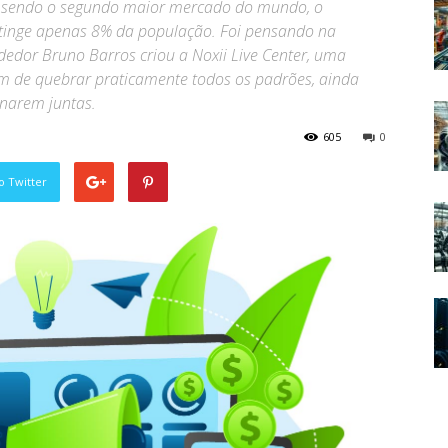
 sendo o segundo maior mercado do mundo, o
atinge apenas 8% da população. Foi pensando na
edor Bruno Barros criou a Noxii Live Center, uma
m de quebrar praticamente todos os padrões, ainda
inarem juntas.
605
0
o Twitter