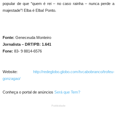
popular de que “quem é rei – no caso rainha – nunca perde a
majestade”! Elba é Elba! Ponto.
Fonte:
Geneceuda Monteiro
Jornalista – DRT/PB: 1.641
Fone:
83- 9 8814-6576
Website:
http://redeglobo.globo.com/tvcabobranco/trofeu-
gonzagao/
Conheça o portal de anúncios
Será que Tem?
Publicidade