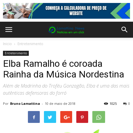
Inicio
Entretenimento
Entretenimento
Elba Ramalho é coroada
Rainha da Música Nordestina
Além de Madrinha do Troféu Gonzagão, Elba é uma das mais
autênticas defensoras do forró
Por
Bruno Lamattina
-
10 de maio de 2018
1025
0