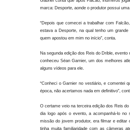
Gabriel conta que após Falcão, inúmeros joga
marca: Desporte, aonde o produtor possui uma 
“Depois que comecei a trabalhar com Falcão, 
estava a Desporte, na qual tenho um grande c
quem apostou em mim no início”, conta.
Na segunda edição dos Reis do Drible, evento
conheceu Séan Garnier, um dos melhores atlet
alguns vídeos para ele.
“Conheci o Garnier no vestiário, e comentei 
época, não acertamos nada em definitivo”, cont
O certame veio na terceira edição dos Reis do 
dia logo após o evento, a acompanhá-lo no 
missão do jovem produtor, era filmar e edita
tinha muita familiaridade com as câmeras até