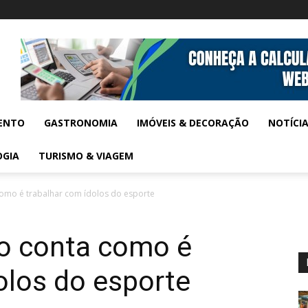
ENTO
GASTRONOMIA
IMÓVEIS & DECORAÇÃO
NOTÍCI
OGIA
TURISMO & VIAGEM
como é trabalhar com ídolos do esporte
eo conta como é
olos do esporte