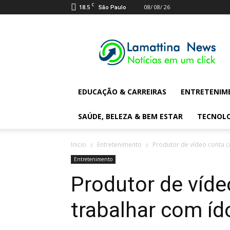
C
18.5
08/ 08/ 26
São Paulo
Lamattina
Digital
News
EDUCAÇÃO & CARREIRAS
ENTRETENIM
SAÚDE, BELEZA & BEM ESTAR
TECNOL
Inicio
Entretenimento
Produtor de vídeo conta 
Entretenimento
Produtor de víd
trabalhar com íd