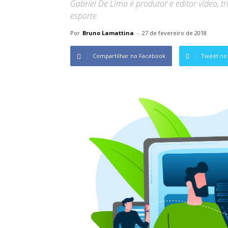
Gabriel De Lima é produtor e editor vídeo, 
esporte
Por
Bruno Lamattina
-
27 de fevereiro de 2018
Compartilhar no Facebook
Tweet no 