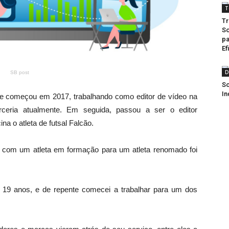
T
Tr
So
pa
Ef
D
SB post
So
In
 Ele começou em 2017, trabalhando como editor de vídeo na
eria atualmente. Em seguida, passou a ser o editor
na o atleta de futsal Falcão.
har com um atleta em formação para um atleta renomado foi
 19 anos, e de repente comecei a trabalhar para um dos