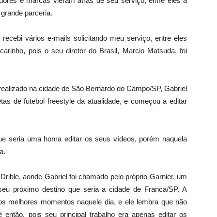
dores e marcas vieram atrás de seu serviço, entre eles a
grande parceria.
recebi vários e-mails solicitando meu serviço, entre eles
arinho, pois o seu diretor do Brasil, Marcio Matsuda, foi
 realizado na cidade de São Bernardo do Campo/SP, Gabriel
as de futebol freestyle da atualidade, e começou a editar
que seria uma honra editar os seus vídeos, porém naquela
a.
Drible, aonde Gabriel foi chamado pelo próprio Garnier, um
seu próximo destino que seria a cidade de Franca/SP. A
r os melhores momentos naquele dia, e ele lembra que não
 então, pois seu principal trabalho era apenas editar os