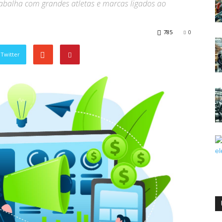
trabalha com grandes atletas e marcas ligados ao
785
0
Twitter