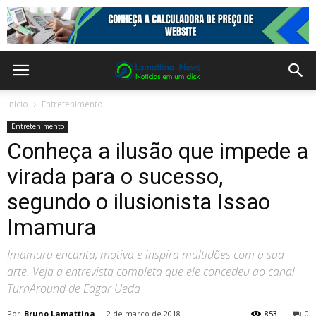
Inicio
Entretenimento
Entretenimento
Conheça a ilusão que impede a
virada para o sucesso,
segundo o ilusionista Issao
Imamura
Imamura encanta, motiva e inspira multidões com a sua
arte. Veja a entrevista completa que ele concedeu ao canal
TurnAround de Edgar Ueda
Por
Bruno Lamattina
-
2 de março de 2018
853
0