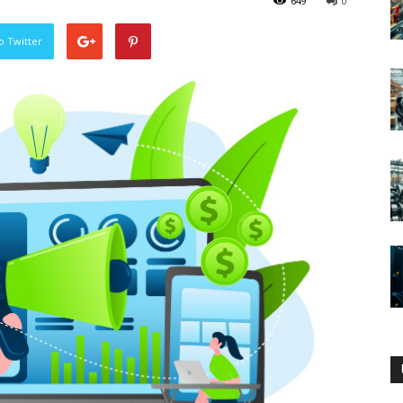
649
0
o Twitter