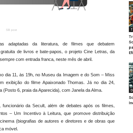
T
SB post
Tr
So
as adaptadas da literatura, de filmes que debatem
pa
gratuita de livros e bate-papos, o projeto Cine Letras, da
Ef
 sempre com entrada franca, neste mês de abril.
imo dia 11, às 19h, no Museu da Imagem e do Som – Miss
com exibição do filme Apaixonado Thomas. Já no dia 24,
a (Posto 6, praia da Aparecida), com Janela da Alma.
D
So
In
 funcionário da Secult, além de debates após os filmes,
ntos – Um Incentivo à Leitura, que promove distribuição
 cinema (biografias de autores e diretores e de obras que
eca móvel.