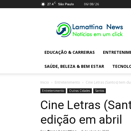
C
27.4
06/ 08/ 26
São Paulo
Lamattina
Digital
News
EDUCAÇÃO & CARREIRAS
ENTRETENIM
SAÚDE, BELEZA & BEM ESTAR
TECNOL
Inicio
Entretenimento
Cine Letras (Santos) tem du
Entretenimento
Outras Cidades
Santos
Cine Letras (San
edição em abril