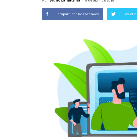
Por
Bruno Lamattina
-
8 de abril de 2018
Compartilhar no Facebook
Tweet n