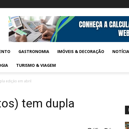
ENTO
GASTRONOMIA
IMÓVEIS & DECORAÇÃO
NOTÍCI
OGIA
TURISMO & VIAGEM
pla edição em abril
tos) tem dupla