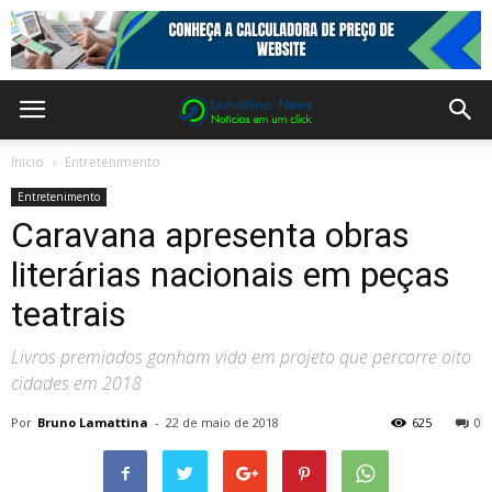
Inicio
Entretenimento
Entretenimento
Caravana apresenta obras
literárias nacionais em peças
teatrais
Livros premiados ganham vida em projeto que percorre oito
cidades em 2018
Por
Bruno Lamattina
-
22 de maio de 2018
625
0