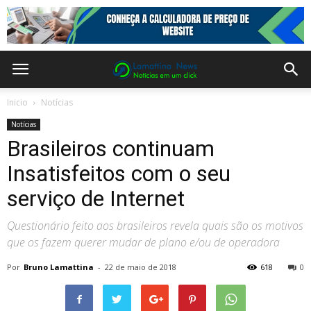
Inicio
Notícias
Notícias
Brasileiros continuam
Insatisfeitos com o seu
serviço de Internet
Questionário feito aos brasileiros revela quais são os motivos
que os fazem querer mudar de plano e/ou de operadora
Por
Bruno Lamattina
-
22 de maio de 2018
618
0