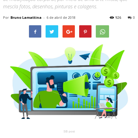
mescla fotos, desenhos, pinturas e colagens.
Por
Bruno Lamattina
-
6 de abril de 2018
926
0
SB post