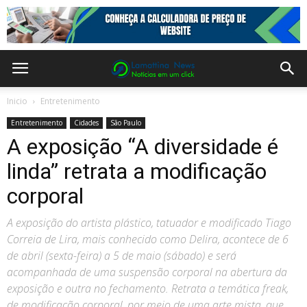
Inicio
Entretenimento
Entretenimento
Cidades
São Paulo
A exposição “A diversidade é
linda” retrata a modificação
corporal
A exposição do artista plástico, tatuador e modificado Tiago
Correia de Lira, mais conhecido como Delira, acontece de 6
de abril (sexta-feira) a 5 de maio (sábado) e será
acompanhada de uma suspensão corporal na abertura da
exposição e outra no fechamento. Retrata a temática freak,
de modificação corporal, por meio de uma arte mista, que