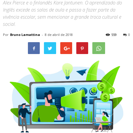
Alex Pierce e o finlandês Kare Jantunen. O aprendizado do
Inglês excede as salas de aula e passa a fazer parte da
vivência escolar, sem mencionar a grande troca cultural e
social.
Por
Bruno Lamattina
-
8 de abril de 2018
559
0