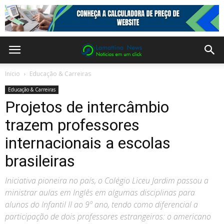
Inicio
Educação & Carreiras
Educação & Carreiras
Projetos de intercâmbio
trazem professores
internacionais a escolas
brasileiras
Iniciativa pioneira no país, o Colégio Liceu Jardim passou a
ministrar aulas em Inglês em algumas disciplinas para
alunos do Infantil II ao 9º ano, tendo como diferencial a
participação de dois professores estrangeiros: o americano