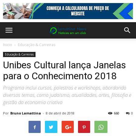
Inicio
Educação & Carreiras
Educação & Carreiras
Unibes Cultural lança Janelas
para o Conhecimento 2018
Programa inclui cursos, palestras e workshops, abordando
diversos temas, como judaísmo, atualidades, artes, filosofia e
gestão da economia criativa
Por
Bruno Lamattina
-
8 de abril de 2018
660
0